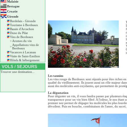
Malaisie
Bretagne
Croatie
Gironde
Bordelais - Gironde
Tourisme à Bordeaux
Bassin d'Arcachon
Dune du Pilat
Vins de Bordeaux
>
Aromes du vin
Appellations vins de
>
Bordeaux
Vacances à Lacanau
Visite de Saint-Emilion
Hôtels & hébergement
VOLS / SEJOURS
Trouver une destination...
Les tannins
Les vins rouge de Bordeaux sont réputés pour être riches en t
qualité du vieillissement. Ils jouent aussi un rôle majeur dans
aussi des molécules anti-oxydantes, qui permettent de protég
La dégustation
Pour déguster un vin, il vous faudra passer par plusieurs étapes
transparence pour un vin bien filtré. A l'odeur, le nez étant u
premier nez permet de dégager les molécules les plus lourdes
dévoilent. Puis en bouche, combinaison de l'amer, du sucré, d