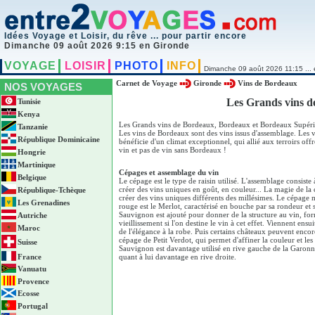
Idées Voyage et Loisir, du rêve ... pour partir encore
Dimanche 09 août 2026 9:15 en Gironde
VOYAGE
LOISIR
PHOTO
INFO
Dimanche 09 août 2026 11:15 ... 
Carnet de Voyage
Gironde
Vins de Bordeaux
NOS VOYAGES
Les Grands vins d
Tunisie
Kenya
Les Grands vins de Bordeaux, Bordeaux et Bordeaux Supérie
Tanzanie
Les vins de Bordeaux sont des vins issus d'assemblage. Les 
République Dominicaine
bénéficie d'un climat exceptionnel, qui allié aux terroirs o
vin et pas de vin sans Bordeaux !
Hongrie
Martinique
Cépages et assemblage du vin
Belgique
Le cépage est le type de raisin utilisé. L'assemblage consist
créer des vins uniques en goût, en couleur... La magie de la
République-Tchèque
créer des vins uniques différents des millésimes. Le cépage 
Les Grenadines
rouge est le Merlot, caractérisé en bouche par sa rondeur et 
Sauvignon est ajouté pour donner de la structure au vin, fo
Autriche
vieillissement si l'on destine le vin à cet effet. Viennent ens
Maroc
de l'élégance à la robe. Puis certains châteaux peuvent enco
cépage de Petit Verdot, qui permet d'affiner la couleur et les
Suisse
Sauvignon est davantage utilisé en rive gauche de la Garonne
France
quant à lui davantage en rive droite.
Vanuatu
Provence
Ecosse
Portugal