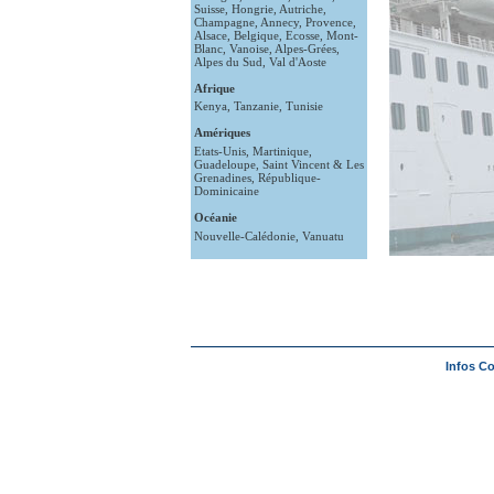
Suisse
,
Hongrie
,
Autriche
,
Champagne
,
Annecy
,
Provence
,
Alsace
,
Belgique
,
Ecosse
,
Mont-
Blanc
,
Vanoise
,
Alpes-Grées
,
Alpes du Sud
,
Val d'Aoste
Afrique
Kenya
,
Tanzanie
,
Tunisie
Amériques
Etats-Unis
,
Martinique
,
Guadeloupe
,
Saint Vincent & Les
Grenadines
,
République-
Dominicaine
Océanie
Nouvelle-Calédonie
,
Vanuatu
Infos C