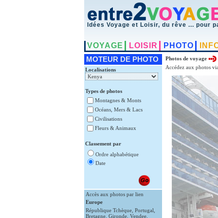
Idées Voyage et Loisir, du rêve ... pour p
VOYAGE
LOISIR
PHOTO
INF
MOTEUR DE PHOTO
Photos de voyage
Accédez aux photos via
Localisations
Types de photos
Montagnes & Monts
Océans, Mers & Lacs
Civilisations
Fleurs & Animaux
Classement par
Ordre alphabétique
Date
Accès aux photos par lien
Europe
République Tchèque
,
Portugal
,
Bretagne
,
Gironde
,
Vendee
,