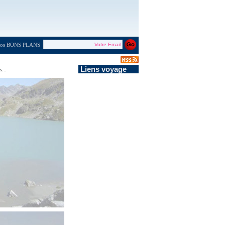
 nos BONS PLANS
Liens voyage
...