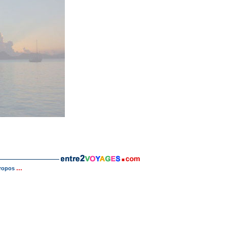
...
ropos