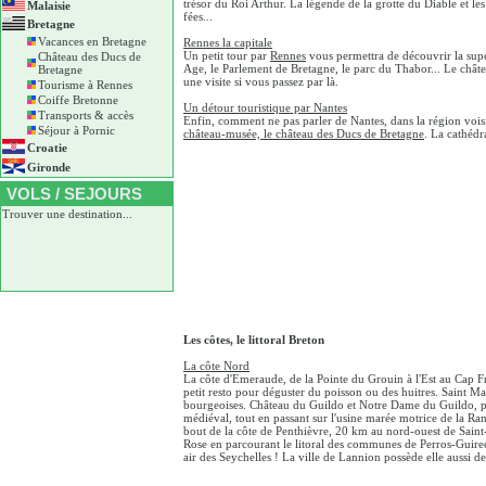
trésor du Roi Arthur. La légende de la grotte du Diable et l
Malaisie
fées...
Bretagne
Vacances en Bretagne
Rennes la capitale
Un petit tour par
Rennes
vous permettra de découvrir la supe
Château des Ducs de
Age, le Parlement de Bretagne, le parc du Thabor... Le chât
Bretagne
une visite si vous passez par là.
Tourisme à Rennes
Coiffe Bretonne
Un détour touristique par Nantes
Transports & accès
Enfin, comment ne pas parler de Nantes, dans la région voisi
Séjour à Pornic
château-musée, le château des Ducs de Bretagne
. La cathédr
Croatie
Gironde
VOLS / SEJOURS
Trouver une destination...
Les côtes, le littoral Breton
La côte Nord
La côte d'Emeraude, de la Pointe du Grouin à l'Est au Cap Fre
petit resto pour déguster du poisson ou des huitres. Saint Mal
bourgeoises. Château du Guildo et Notre Dame du Guildo, puis
médiéval, tout en passant sur l'usine marée motrice de la Ranc
bout de la côte de Penthièvre, 20 km au nord-ouest de Saint-
Rose en parcourant le litoral des communes de Perros-Guirec
air des Seychelles ! La ville de Lannion possède elle aussi d