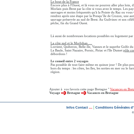
Le bout de la France
Encore plus à l'Ouest, et là vous ne pourrez aller plus loin, d
Morlaix puis Brest par la côte si vous avez le temps. Les pay
sauvages et moins fréquentés qu'à la Pointe du Raz ou vous
rendrez après une étape par la Presqu’île de Crozon, une au
sauvage préservée au sud de Brest. Au Guilvinec et son célè
pêche, fin du Grand Ouest.
Là aussi de nombreuses locations possibles ou logement par
La côte sud et le Morbihan.....
Lorrient, Quiberon, Belle-Ile, Vannes et le superbe Golfe d
La Baule, Saint Nazaire, Pornic, Piriac et l'île Dumet
pôle co
débordons !
Le conseil entre 2 voyages
Pas possible de tout faire même en quinze jour ! De plus pour
hors du temps : les côtes, les îles, les sorties en mer ou le f
région.
Ajouter à vos favoris cette page Bretagne "
Vacances en Bret
Voyage
Bretagne
Vacances en Bretagne
...
|
Infos Contact
Conditions Générales d'U
©