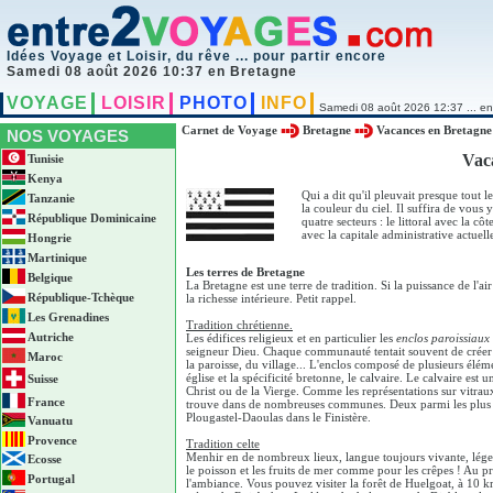
Idées Voyage et Loisir, du rêve ... pour partir encore
Samedi 08 août 2026 10:37 en Bretagne
VOYAGE
LOISIR
PHOTO
INFO
Samedi 08 août 2026 12:37 ... en
Carnet de Voyage
Bretagne
Vacances en Bretagne
NOS VOYAGES
Vaca
Tunisie
Kenya
Qui a dit qu'il pleuvait presque tout l
Tanzanie
la couleur du ciel. Il suffira de vous
République Dominicaine
quatre secteurs : le littoral avec la cô
avec la capitale administrative actuel
Hongrie
Martinique
Les terres de Bretagne
Belgique
La Bretagne est une terre de tradition. Si la puissance de l'a
République-Tchèque
la richesse intérieure. Petit rappel.
Les Grenadines
Tradition chrétienne.
Autriche
Les édifices religieux et en particulier les
enclos paroissiaux
seigneur Dieu. Chaque communauté tentait souvent de créer 
Maroc
la paroisse, du village... L'enclos composé de plusieurs éléme
église et la spécificité bretonne, le calvaire. Le calvaire e
Suisse
Christ ou de la Vierge. Comme les représentations sur vitrau
France
trouve dans de nombreuses communes. Deux parmi les plus spe
Plougastel-Daoulas dans le Finistère.
Vanuatu
Provence
Tradition celte
Menhir en de nombreux lieux, langue toujours vivante, lége
Ecosse
le poisson et les fruits de mer comme pour les crêpes ! Au 
Portugal
l'ambiance. Vous pouvez visiter la forêt de Huelgoat, à 10 km