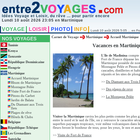
Idées Voyage et Loisir, du rêve ... pour partir encore
Lundi 10 août 2026 23:05 en Martinique
VOYAGE
LOISIR
PHOTO
INFO
Lundi 10 août 2026 5:05 ... en Fr
Carnet de Voyage
Martinique
Accueil Martinique
NOS VOYAGES
Vacances en Martinique
Tunisie
Kenya
L'île de Madinina
compte p
Tanzanie
Fort de France dépasse les 1
République Dominicaine
Martinique possède de nomb
Montagne Pelée et Pitons du
Hongrie
cascades, distilleries et ha
Martinique
réputés et les sites de pl
Accueil Martinique
>>
Du Diamant aux Trois I
Rhum de Martinique
Montagne Pelée
>>
Des plages de reve
Visite Fort de France
Pitons du Carbet
>>
La Montagne Pelée
Jardin de Balata
Du Diamant aux Trois
Ilets
Plages de rêve
Visiter la Martinique
ravira les plus petits comme les plus
Hôtels & Clubs
entre le nord et le sud de l'île, on y retrouve le caractère séc
Belgique
superbes paysages tropicaux, voir même volcaniques dans le 
République-Tchèque
fleurs feront le bonheur de tous, pour les yeux, le nez et auss
Les Grenadines
>>
Visite de Fort de France
Autriche