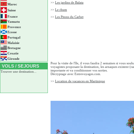
>>
Les jardins de Balata
Maroc
>>
Le rhum
Suisse
France
>>
Les Pitons du Carbet
Vanuatu
Provence
Ecosse
Portugal
Malaisie
Bretagne
Croatie
Gironde
Pour la visite de l'île, il vous faudra 2 semaines si vous souh
VOLS / SEJOURS
voyagistes proposant la destination, les arnaques existent (r
importante et va conditionner vos sorties.
Trouver une destination...
Décryptage avec Entrevoyages.com.
>>
Location de vacances en Martinique