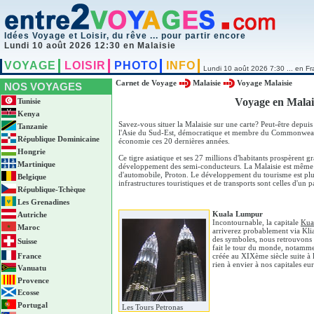
Idées Voyage et Loisir, du rêve ... pour partir encore
Lundi 10 août 2026 12:30 en Malaisie
VOYAGE
LOISIR
PHOTO
INFO
Lundi 10 août 2026 7:30 ... en Fr
Carnet de Voyage
Malaisie
Voyage Malaisie
NOS VOYAGES
Voyage en Malais
Tunisie
Kenya
Savez-vous situer la Malaisie sur une carte? Peut-être depuis
Tanzanie
l'Asie du Sud-Est, démocratique et membre du Commonwealth,
République Dominicaine
économie ces 20 dernières années.
Hongrie
Ce tigre asiatique et ses 27 millions d'habitants prospèrent 
Martinique
développement des semi-conducteurs. La Malaisie est même 
d'automobile, Proton. Le développement du tourisme est plus
Belgique
infrastructures touristiques et de transports sont celles d'un
République-Tchèque
Les Grenadines
Kuala Lumpur
Autriche
Incontournable, la capitale
Kua
Maroc
arriverez probablement via Klia
des symboles, nous retrouvons l
Suisse
fait le tour du monde, notamme
France
créée au XIXème siècle suite à 
rien à envier à nos capitales e
Vanuatu
Provence
Ecosse
Portugal
Les Tours Petronas