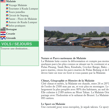
Malaisie
Voyage Malaisie
Tourisme à Kuala Lumpur
Tours jumelles
Circuit de Sepang
Faune - Flore de Malaisie
Autour de Kuala Lumpur
Infos pratiques
Bretagne
Croatie
Gironde
VOLS / SEJOURS
Trouver une destination...
Nature et Parcs nationaux de Malaisie
La Malaisie lutte contre la déforestation et compte pas moins
quelques parcs les plus connus se situant sur le continent e
Pulau Pinang, Tasek Bera, Kinabalu, Crocker Range, Bako - 
parcs marins, citons les parcs marins de Pulau Redang et de 
devez faire un tour en foret si vous passez par la Malaisie.
Climat, Géographie et Histoire de la Malaisie
Côté climat et météo, la Malaisie est chaude, entre 26 et 28°C
de l'ordre de 2500 mm par an, et voir plus en montagne. Le p
largement la plus peuplée avec 80% des habitants, au sud de 
Elle culmine à 2189 mètres au Mont Tahan. La Malaisie Orienta
partage avec l'Indonésie et le sultanat de Bruneï. La Malais
095 mètres.
Le Sport en Malaisie
Une curiosité pour nous européen, le sepak takraw. Ce sport es