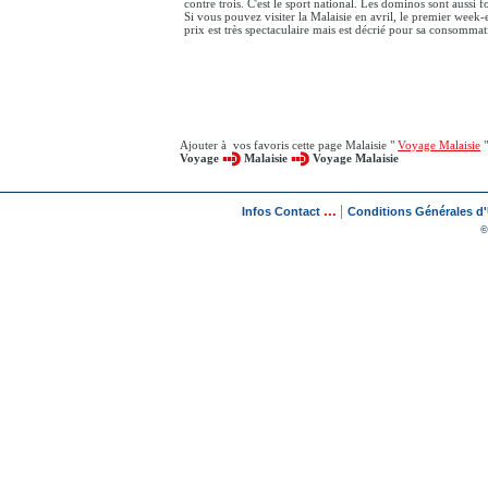
contre trois. C'est le sport national. Les dominos sont aussi 
Si vous pouvez visiter la Malaisie en avril, le premier week-e
prix est très spectaculaire mais est décrié pour sa consommatio
Ajouter à vos favoris cette page Malaisie "
Voyage Malaisie
"
Voyage
Malaisie
Voyage Malaisie
...
|
Infos Contact
Conditions Générales d'U
©