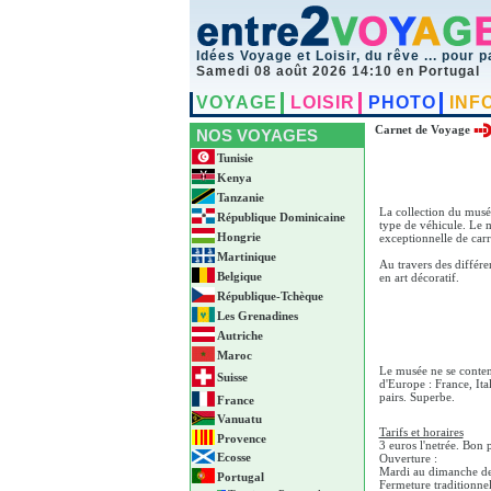
Idées Voyage et Loisir, du rêve ... pour p
Samedi 08 août 2026 14:10 en Portugal
VOYAGE
LOISIR
PHOTO
INF
Carnet de Voyage
NOS VOYAGES
Tunisie
Kenya
Tanzanie
La collection du musé
République Dominicaine
type de véhicule. Le m
Hongrie
exceptionnelle de car
Martinique
Au travers des différe
Belgique
en art décoratif.
République-Tchèque
Les Grenadines
Autriche
Maroc
Le musée ne se content
Suisse
d'Europe : France, Ita
pairs. Superbe.
France
Vanuatu
Tarifs et horaires
Provence
3 euros l'netrée. Bon p
Ecosse
Ouverture :
Mardi au dimanche de
Portugal
Fermeture traditionnel