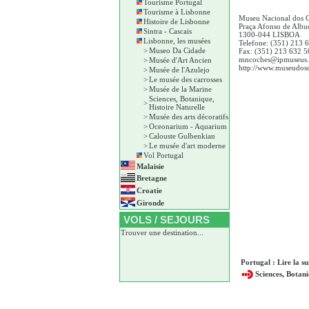
Tourisme Portugal
Tourisme à Lisbonne
Museu Nacional dos 
Histoire de Lisbonne
Praça Afonso de Albu
Sintra - Cascais
1300-044 LISBOA
Lisbonne, les musées
Telefone: (351) 213 
>
Museo Da Cidade
Fax: (351) 213 632 5
mncoches@ipmuseus.
>
Musée d'Art Ancien
http://www.museudos
>
Musée de l'Azulejo
>
Le musée des carrosses
>
Musée de la Marine
Sciences, Botanique,
>
Histoire Naturelle
>
Musée des arts décoratifs
>
Oceonarium - Aquarium
>
Calouste Gulbenkian
>
Le musée d'art moderne
Vol Portugal
Malaisie
Bretagne
Croatie
Gironde
VOLS / SEJOURS
Trouver une destination...
Portugal : Lire la su
Sciences, Botani