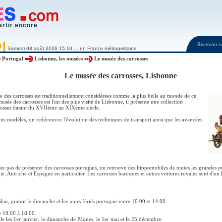
artir encore
Recevoir
O
Samedi 08 août 2026 15:10 ... en France métropolitaine
Portugal
Lisbonne, les musées
Le musée des carrosses
Le musée des carrosses, Lisbonne
e des carrosses est traditionnellement considérées comme la plus belle au monde de ce
usée des carrosses est l'un des plus visité de Lisbonne, il présente une collection
rosses datant du XVIIème au XIXème siècle.
nts modèles, on redécouvre l'évolution des techniques de transport ainsi que les avancées
e pas de présenter des carrosses portugais, on retrouve des hippomobiles de toutes les grandes pu
lie, Autriche et Espagne en particulier. Les carrosses baroques et autres voitures royales sont d'un
lan, gratuit le dimanche et les jours fériés portugais entre 10:00 et 14:00.
 10:00 à 18:00.
le les 1er janvier, le dimanche de Pâques, le 1er mai et le 25 décembre.