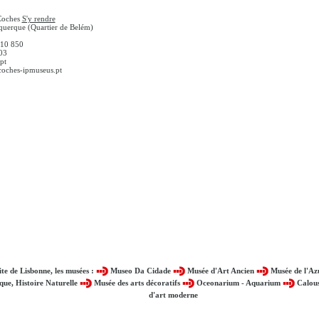
Coches
S'y rendre
querque (Quartier de Belém)
610 850
03
pt
coches-ipmuseus.pt
ite de Lisbonne, les musées :
Museo Da Cidade
Musée d'Art Ancien
Musée de l'Az
que, Histoire Naturelle
Musée des arts décoratifs
Oceonarium - Aquarium
Calou
d'art moderne