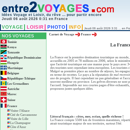
Idées Voyage et Loisir, du rêve ... pour partir encore
Jeudi 06 août 2026 0:31 en France
VOYAGE
LOISIR
PHOTO
INFO
Jeudi 06 août 2026 3:31 ... en Fr
Carnet de Voyage
France
NOS VOYAGES
Tunisie
La France
Kenya
Tanzanie
La France est la première destination touristique au monde, 
République Dominicaine
accueillis en 2005 et 78 millions en 2006, selon le ministèr
Hongrie
que l'activité touristique est une manne pour le pays avec 34
des touristes sont cependant intra-européens. Les touristes 
Martinique
Malgré sa première place au nombre de séjours, les espagnol
Belgique
en terme de recettes. Le pays a la réputation de
mal recevoi
axe de progrès. Il faut cependant ne pas généraliser et l'accuei
République-Tchèque
souvent meilleur en province. Les grêves diverses ne sont pa
Les Grenadines
l'accueil. Impossible sur nos courtes pages d'être exhaustifs
proposons justes quelques idées.
Autriche
Maroc
Suisse
France
Visiter l'Alsace
Cité de Carcassonne
Littoral français : côtes, mer, océan, quelle richesse !
Visite de Lille
La France compte 5500 km de frontières maratimes, réparties
La Champagne
atrait touristique majeur de son territoire, surtout l'été.
Côte d'Azur