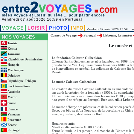
Idées Voyage et Loisir, du rêve ... pour partir encore
Vendredi 07 août 2026 16:59 en Portugal
VOYAGE
LOISIR
PHOTO
INFO
Vendredi 07 août 2026 17:59 ... e
Carnet de Voyage
Portugal
Lisbonne, les musées
NOS VOYAGES
Tunisie
Le musée et
Kenya
Tanzanie
La fondation Calouste Gulbenkian
République Dominicaine
Calouste Sarkis Gulbenkian est né à Istamboul en 1869, Il est
Hongrie
près du lac de Van. Depuis au moins les années 1800, la fam
de bienveillance en général. La collection de Calouste fût f
Martinique
Renoir...
Belgique
République-Tchèque
Le musée Calouste Gulbenkian
Les Grenadines
La création du musée Calouste Gulbenkian est une volonté 
Autriche
ans après la création de la fondation (1956). La complexit
Et bien il vint en faire un tour dans les années 1930 puis 
Maroc
non grata
il se réfugie au Portugal. Bien accueilli à Lisbo
Suisse
Le musée héberge des pièces issues de la collection privée 
France
Déco, des bijoux d'Art Nouveau, de la porcelaine de Chine
évoqué plus haut, des bustes de Rodin...
Vanuatu
Provence
Horaires et tarifs
Ecosse
Mardi au dimanche de 10:00 à 17:45.
Portugal
Fermé le lundi, le 1er janvier, le dimanche de Pâques et le