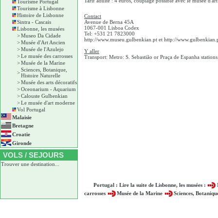
Tarif adulte : 4 euros, couplage possible avec le musée d'a
Tourisme Portugal
Tourisme à Lisbonne
Histoire de Lisbonne
Contact
Sintra - Cascais
Avenue de Berna 45A
1067-001 Lisboa Codex
Lisbonne, les musées
Tel: +531 21 7823000
>
Museo Da Cidade
http://www.museu.gulbenkian.pt et http://www.gulbenkian.
>
Musée d'Art Ancien
>
Musée de l'Azulejo
Y aller
>
Le musée des carrosses
Transport: Metro: S. Sebastião or Praça de Espanha station
>
Musée de la Marine
Sciences, Botanique,
>
Histoire Naturelle
>
Musée des arts décoratifs
>
Oceonarium - Aquarium
>
Calouste Gulbenkian
>
Le musée d'art moderne
Vol Portugal
Malaisie
Bretagne
Croatie
Gironde
VOLS / SEJOURS
Trouver une destination...
Portugal : Lire la suite de Lisbonne, les musées :
carrosses
Musée de la Marine
Sciences, Botaniqu