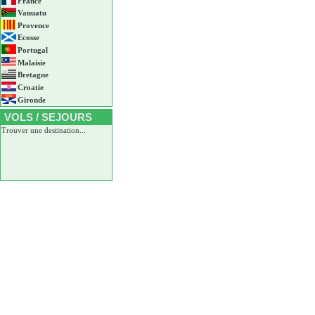
France
Vanuatu
Provence
Ecosse
Portugal
Malaisie
Bretagne
Croatie
Gironde
VOLS / SEJOURS
Trouver une destination...