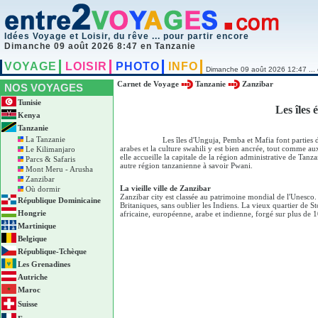
Idées Voyage et Loisir, du rêve ... pour partir encore
Dimanche 09 août 2026 8:47 en Tanzanie
VOYAGE
LOISIR
PHOTO
INFO
Dimanche 09 août 2026 12:47 ... 
Carnet de Voyage
Tanzanie
Zanzibar
NOS VOYAGES
Tunisie
Les îles
Kenya
Tanzanie
La Tanzanie
Les îles d'Unguja, Pemba et Mafia font parties 
arabes et la culture swahili y est bien ancrée, tout comme au
Le Kilimanjaro
elle accueille la capitale de la région administrative de Tanza
Parcs & Safaris
autre région tanzanienne à savoir Pwani.
Mont Meru - Arusha
Zanzibar
La vieille ville de Zanzibar
Où dormir
Zanzibar city est classée au patrimoine mondial de l'Unesco. 
République Dominicaine
Britaniques, sans oublier les Indiens. La vieux quartier de
Hongrie
africaine, européenne, arabe et indienne, forgé sur plus de 
Martinique
Belgique
République-Tchèque
Les Grenadines
Autriche
Maroc
Suisse