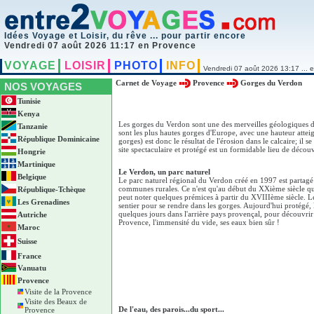
Idées Voyage et Loisir, du rêve ... pour partir encore
Vendredi 07 août 2026 11:17 en Provence
VOYAGE
LOISIR
PHOTO
INFO
Vendredi 07 août 2026 13:17 ... e
Carnet de Voyage
Provence
Gorges du Verdon
NOS VOYAGES
Tunisie
Kenya
Les gorges du Verdon sont une des merveilles géologiques de
Tanzanie
sont les plus hautes gorges d'Europe, avec une hauteur atte
République Dominicaine
gorges) est donc le résultat de l'érosion dans le calcaire; il 
site spectaculaire et protégé est un formidable lieu de découve
Hongrie
Martinique
Le Verdon, un parc naturel
Belgique
Le parc naturel régional du Verdon créé en 1997 est partagé
communes rurales. Ce n'est qu'au début du XXième siècle q
République-Tchèque
peut noter quelques prémices à partir du XVIIIème siècle. 
Les Grenadines
sentier pour se rendre dans les gorges. Aujourd'hui protégé, 
quelques jours dans l'arrière pays provençal, pour découvrir 
Autriche
Provence, l'immensité du vide, ses eaux bien sûr !
Maroc
Suisse
France
Vanuatu
Provence
Visite de la Provence
Visite des Beaux de
De l'eau, des parois...du sport...
Provence