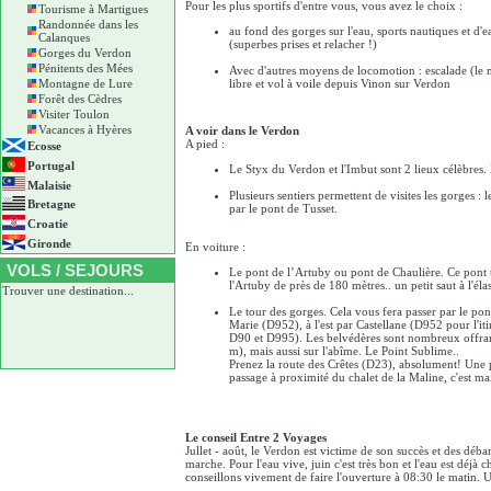
Pour les plus sportifs d'entre vous, vous avez le choix :
Tourisme à Martigues
Randonnée dans les
au fond des gorges sur l'eau, sports nautiques et d'
Calanques
(superbes prises et relacher !)
Gorges du Verdon
Pénitents des Mées
Avec d'autres moyens de locomotion : escalade (le mu
Montagne de Lure
libre et vol à voile depuis Vinon sur Verdon
Forêt des Cèdres
Visiter Toulon
Vacances à Hyères
A voir dans le Verdon
A pied :
Ecosse
Portugal
Le Styx du Verdon et l'Imbut sont 2 lieux célèbres. L
Malaisie
Plusieurs sentiers permettent de visites les gorges :
Bretagne
par le pont de Tusset.
Croatie
Gironde
En voiture :
VOLS / SEJOURS
Le pont de l’Artuby ou pont de Chaulière. Ce pont t
l'Artuby de près de 180 mètres.. un petit saut à l'éla
Trouver une destination...
Le tour des gorges. Cela vous fera passer par le pon
Marie (D952), à l'est par Castellane (D952 pour l'i
D90 et D995). Les belvédères sont nombreux offran
m), mais aussi sur l'abîme. Le Point Sublime..
Prenez la route des Crêtes (D23), absolument! Une par
passage à proximité du chalet de la Maline, c'est ma
Le conseil Entre 2 Voyages
Jullet - août, le Verdon est victime de son succès et des déb
marche. Pour l'eau vive, juin c'est très bon et l'eau est dé
conseillons vivement de faire l'ouverture à 08:30 le matin. Un