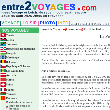
Idées Voyage et Loisir, du rêve ... pour partir encore
Jeudi 06 août 2026 20:05 en Provence
VOYAGE
LOISIR
PHOTO
INFO
Jeudi 06 août 2026 22:05 ... en F
Carnet de Voyage
Provence
Forêt des Cèdres
NOS VOYAGES
Tunisie
La Fo
Kenya
Tanzanie
Dans le Petit Lubéron, une forêt originale a vue le jour en 
forestiers ayant séjourné en Algérie, y ont planté des grain
République Dominicaine
première vague de reproduction à partir de 1920. En 1930, la
Hongrie
énorme incendie ravage de nombreux hectares La troisième g
Martinique
Aujourd'hui la forêt des cèdres du Lubéron s'étend sur plu
Belgique
Bonnieux, Lacoste et Ménerbe.
République-Tchèque
Les Grenadines
Aux origines, écologie...
Autriche
Le cèdre revient en fait à cette occasion, car il y a 20 000 
Maroc
offre des clairière fraiches tempérées et humides et contrib
prospèrent, dont 2 espèces importées lors de son retour en Pr
Suisse
Le cèdre est un arbre aux nombreuses qualités pour la médit
France
on ne pense pas assez à lui pour le reboisement. Son bois de q
Vanuatu
être utilisé pour les charpentes et pour de nombreux travaux
Provence
Le cèdre connu depuis l'antiquité symbolise même l'immortali
Visite de la Provence
Christ. Un des souverains de la Mésopotamie,le célèbre Gilg
Visite des Beaux de
La Croix du Christ aurait même été en partie faite en cèdre, p
Provence