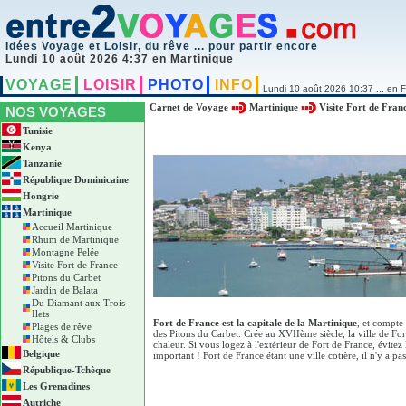
Idées Voyage et Loisir, du rêve ... pour partir encore
Lundi 10 août 2026 4:37 en Martinique
VOYAGE
LOISIR
PHOTO
INFO
Lundi 10 août 2026 10:37 ... en F
Carnet de Voyage
Martinique
Visite Fort de Fran
NOS VOYAGES
Tunisie
Kenya
Tanzanie
République Dominicaine
Hongrie
Martinique
Accueil Martinique
Rhum de Martinique
Montagne Pelée
Visite Fort de France
Pitons du Carbet
Jardin de Balata
Du Diamant aux Trois
Ilets
Fort de France est la capitale de la Martinique
, et compte 
Plages de rêve
des Pitons du Carbet. Crée au XVIIème siècle, la ville de Fo
Hôtels & Clubs
chaleur. Si vous logez à l'extérieur de Fort de France, évitez
Belgique
important ! Fort de France étant une ville cotière, il n'y a 
République-Tchèque
Les Grenadines
Autriche