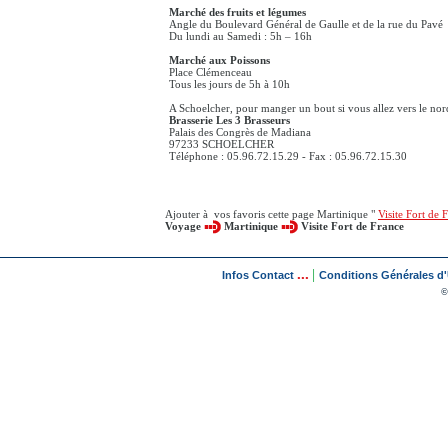
Marché des fruits et légumes
Angle du Boulevard Général de Gaulle et de la rue du Pavé
Du lundi au Samedi : 5h – 16h
Marché aux Poissons
Place Clémenceau
Tous les jours de 5h à 10h
A Schoelcher, pour manger un bout si vous allez vers le nor
Brasserie Les 3 Brasseurs
Palais des Congrès de Madiana
97233 SCHOELCHER
Téléphone : 05.96.72.15.29 - Fax : 05.96.72.15.30
Ajouter à vos favoris cette page Martinique "
Visite Fort de 
Voyage
Martinique
Visite Fort de France
...
|
Infos Contact
Conditions Générales d'U
©