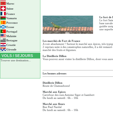
Maroc
Suisse
France
Le fort de 
Vanuatu
Le fort Sai
Provence
base navale.
guidée uniq
Ecosse
une superbe
Portugal
Malaisie
Bretagne
Les marchés de Fort de France
A voir absolument ! Surtout le marché aux épices, très typiqu
Croatie
2 reprises suite à des catastrophes naturelles, il a été resta
Gironde
marché des fruits et légumes.
VOLS / SEJOURS
La Distillerie Dillon
Vous pouvez aussi visiter la distillerie Dillon, dont vous au
Trouver une destination...
Les bonnes adresses
Distillerie Dillon
Route de Chateauboeuf
Marché aux Epices
Carrefour des rues Antoine Siger et Isambert
Du lundi au samedi : 6h – 16h
Marché aux fleurs
Rue Paul Nardal
Du lundi au samedi : 6h – 16h