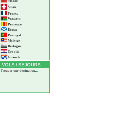
Maroc
Suisse
France
Vanuatu
Provence
Ecosse
Portugal
Malaisie
Bretagne
Croatie
Gironde
VOLS / SEJOURS
Trouver une destination...