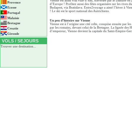
Vienne est aussi vrai ville d’eau, traversée par le Danube e
Provence
d’Europe ! Profitez aussi des fêtes organisées sur les rives d
Ecosse
Budapest, via Bratislava. Entre2voyage a aimé l’hiver à Vienn
! Le ski est le sport national des Autrichiens.
Portugal
Malaisie
Un peu d’histoire sur Vienne
Bretagne
Vienne est à l’origine une cité celte, conquise ensuite par l
par les romains, devant celui de la Bretagne. La lignée des
Croatie
d’empereur, Vienne devient la capitale du Saint-Empire-Germ
Gironde
VOLS / SEJOURS
Trouver une destination...