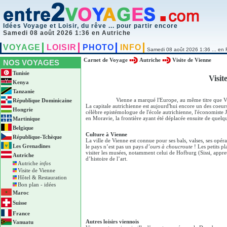
Idées Voyage et Loisir, du rêve ... pour partir encore
Samedi 08 août 2026 1:36 en Autriche
VOYAGE
LOISIR
PHOTO
INFO
Samedi 08 août 2026 1:36 ... en 
Carnet de Voyage
Autriche
Visite de Vienne
NOS VOYAGES
Tunisie
Visit
Kenya
Tanzanie
Vienne a marqué l'Europe, au même titre que Ver
République Dominicaine
La capitale autrichienne est aujourd'hui encore un des coeurs
Hongrie
célèbre epistémologue de l'école autrichienne, l'économiste
en Moravie, la frontière ayant été déplacée ensuite de quelq
Martinique
Belgique
Culture à Vienne
République-Tchèque
La ville de Vienne est connue pour ses bals, valses, ses opéra
Les Grenadines
le pays n’est pas un pays
d’ours à choucroute
! Les petits pl
visiter les musées, notamment celui de Hofburg (Sissi, appr
Autriche
d’histoire de l’art.
Autriche
infos
Visite de Vienne
Hôtel & Restauration
Bon plan - idées
Maroc
Suisse
France
Autres loisirs viennois
Vanuatu