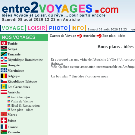
Idées Voyage et Loisir, du rêve ... pour partir encore
Samedi 08 août 2026 13:23 en Autriche
VOYAGE
LOISIR
PHOTO
INFO
Samedi 08 août 2026 13:23 ... en
Carnet de Voyage
Autriche
Bon plan - idées
NOS VOYAGES
Tunisie
Bons plans - idées
Kenya
Tanzanie
Et pourquoi pas une visite de l'Autriche à Vélo ? Un conce
République Dominicaine
Autriche
Hongrie
Vélo Québec est une association incontournable en Amérique
Martinique
Belgique
Un bon plan ? Une idée ? contactez nous
République-Tchèque
Les Grenadines
Autriche
Autriche
infos
Visite de Vienne
Hôtel & Restauration
Bon plan - idées
Maroc
Suisse
France
Vanuatu