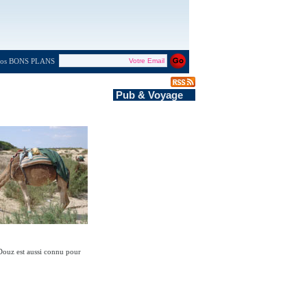
 nos BONS PLANS
Pub & Voyage
e Douz est aussi connu pour