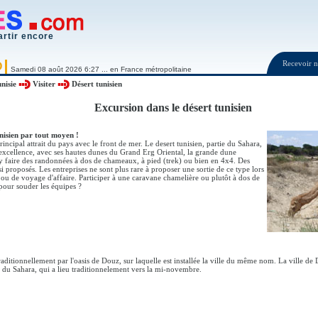
artir encore
Recevoir
O
Samedi 08 août 2026 6:27 ... en France métropolitaine
nisie
Visiter
Désert tunisien
Excursion dans le désert tunisien
nisien par tout moyen !
principal attrait du pays avec le front de mer. Le desert tunisien, partie du Sahara,
r excellence, avec ses hautes dunes du Grand Erg Oriental, la grande dune
 d'y faire des randonnées à dos de chameaux, à pied (trek) ou bien en 4x4. Des
si proposés. Les entreprises ne sont plus rare à proposer une sortie de ce type lors
 ou de voyage d'affaire. Participer à une caravane chamelière ou plutôt à dos de
pour souder les équipes ?
 traditionnellement par l'oasis de Douz, sur laquelle est installée la ville du même nom. La ville d
l du Sahara, qui a lieu traditionnelement vers la mi-novembre.