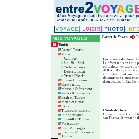
Idées Voyage et Loisir, du rêve ... pour p
Samedi 08 août 2026 4:27 en Tunisie
VOYAGE
LOISIR
PHOTO
INF
Carnet de Voyage
Tu
NOS VOYAGES
Tunisie
Accueil Tunisie
Visiter
>
Carthage
Découverte du désert tu
>
Sidi-Bou-Said
Le désert tunisien est le 
est le désert de sable pa
>
Visite de Tunis
d'Ofra... Il est possible
>
Désert tunisien
cirduits de quad sont aus
>
Visiter Tabarka
de séminaire d'entreprise
Culture tunisienne
dromadaires (méharées) 
Carte Tunisie
Monnaie & Paiement
Achats & Souvenirs
Partir en Tunisie
Météo & climat
Santé
L'oasis de Douz
Transports tunisiens
L'entré du désert se fait
Infos pratiques
son Festival Internationa
Immobilier Tunisie
Vie pratique
Entre 2 voyages...
... et plus d'infos sur la
Tunisie