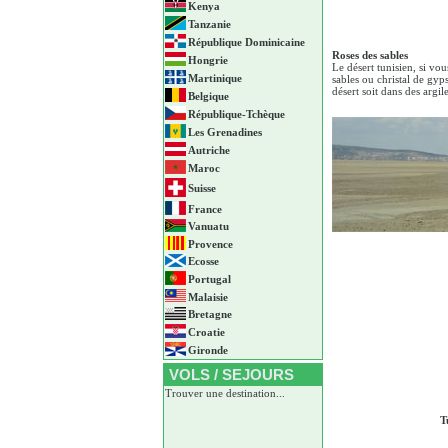
Kenya
Tanzanie
République Dominicaine
Roses des sables
Hongrie
Le désert tunisien, si vo
Martinique
sables ou christal de gyp
désert soit dans des argil
Belgique
République-Tchèque
Les Grenadines
Autriche
Maroc
Suisse
France
Vanuatu
Provence
Ecosse
Portugal
Malaisie
Bretagne
Croatie
Gironde
VOLS / SEJOURS
Trouver une destination...
T