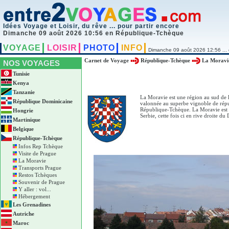
Idées Voyage et Loisir, du rêve ... pour partir encore
Dimanche 09 août 2026 10:56 en République-Tchèque
VOYAGE
LOISIR
PHOTO
INFO
Dimanche 09 août 2026 12:56 ... 
Carnet de Voyage
République-Tchèque
La Moravi
NOS VOYAGES
Tunisie
Kenya
Tanzanie
La Moravie est une région au sud de l
République Dominicaine
valonnée au superbe vignoble de réput
République-Tchèque. La Moravie est 
Hongrie
Serbie, cette fois ci en rive droite d
Martinique
Belgique
République-Tchèque
Infos Rep Tchèque
Visite de Prague
La Moravie
Transports Prague
Restos Tchèques
Souvenir de Prague
Y aller : vol...
Hébergement
Les Grenadines
Autriche
Maroc