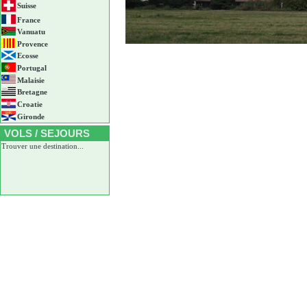
Suisse
France
Vanuatu
Provence
Ecosse
Portugal
Malaisie
Bretagne
Croatie
Gironde
VOLS / SEJOURS
Trouver une destination...