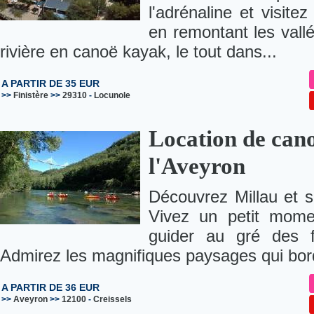
l'adrénaline et visite
en remontant les val
rivière en canoë kayak, le tout dans...
A PARTIR DE 35 EUR
>>
Finistère
>>
29310
-
Locunole
Location de can
l'Aveyron
Découvrez Millau et s
Vivez un petit mome
guider au gré des f
Admirez les magnifiques paysages qui bord
A PARTIR DE 36 EUR
>>
Aveyron
>>
12100
-
Creissels