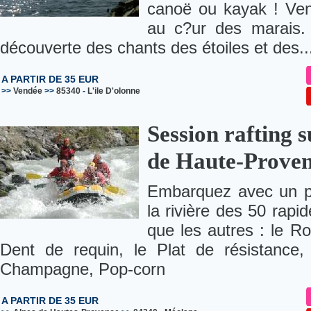
canoë ou kayak ! Ven
au c?ur des marais. 
découverte des chants des étoiles et des..
A PARTIR DE 35 EUR
>>
Vendée
>>
85340
-
L'ile D'olonne
Session rafting s
de Haute-Prove
Embarquez avec un pr
la rivière des 50 rapi
que les autres : le R
Dent de requin, le Plat de résistance,
Champagne, Pop-corn
A PARTIR DE 35 EUR