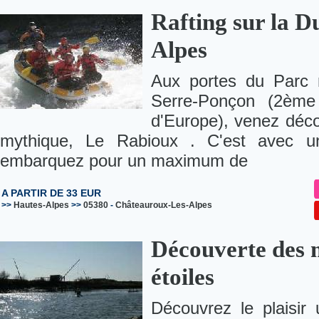
Rafting sur la D
Alpes
Aux portes du Parc n
Serre-Ponçon (2ème p
d'Europe), venez déco
mythique, Le Rabioux . C'est avec u
embarquez pour un maximum de
A PARTIR DE 33 EUR
>>
Hautes-Alpes
>>
05380
-
Châteauroux-Les-Alpes
Découverte des m
étoiles
Découvrez le plaisir