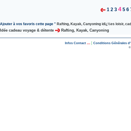
4
1
2
3
5
6
Ajouter à vos favoris cette page "
Rafting, Kayak, Canyoning idï¿½es loisir, ca
Idée cadeau voyage & détente
Rafting, Kayak, Canyoning
...
|
Infos Contact
Conditions Générales d'U
©