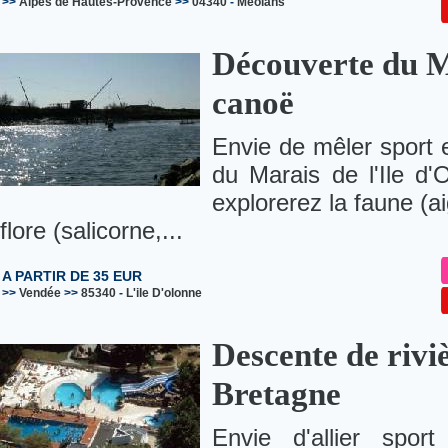
>>
Alpes de Hautes-Provence
>>
04340
-
Méolans
Découverte du Ma
canoë
Envie de mêler sport e
du Marais de l'Ile d'
explorerez la faune (ai
flore (salicorne,...
A PARTIR DE 35 EUR
>>
Vendée
>>
85340
-
L'ile D'olonne
Descente de rivi
Bretagne
Envie d'allier spor