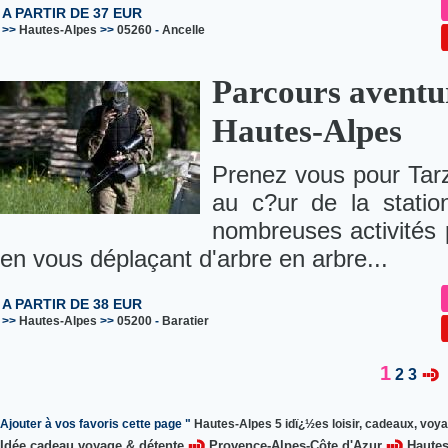
A PARTIR DE 37 EUR
>>
Hautes-Alpes
>>
05260
-
Ancelle
Parcours aventur
Hautes-Alpes
Prenez vous pour Tarz
au c?ur de la statio
nombreuses activités 
en vous déplaçant d'arbre en arbre...
A PARTIR DE 38 EUR
>>
Hautes-Alpes
>>
05200
-
Baratier
1
2
3
Ajouter à vos favoris cette page "
Hautes-Alpes 5 idï¿½es loisir, cadeaux, voya
Idée cadeau voyage & détente
Provence-Alpes-Côte d'Azur
Hautes