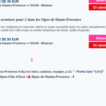
R DE 35 EUR
de Hautes-Provence
>>
04340
-
Méolans
 aventure pour 2 dans les Alpes de Haute-Provence
 les obstacles en haut des arbres et soyez accueillis dans un cadre exceptionnel.
santé d'un côté et par un sentier botanique de l'autre, petits et grands...
R DE 50 EUR
de Hautes-Provence
>>
04140
-
Montclar
1
es-Provence 4 idï¿½es loisir, cadeaux, voyages, p 1/1
" - Firefox faire "Ctrl D"
Alpes-Côte d'Azur
Alpes de Hautes-Provence - 4