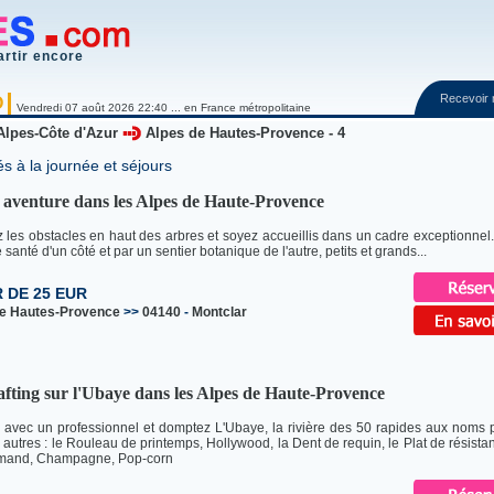
artir encore
Recevoir
O
Vendredi 07 août 2026 22:40 ... en France métropolitaine
Alpes-Côte d'Azur
Alpes de Hautes-Provence - 4
és à la journée et séjours
 aventure dans les Alpes de Haute-Provence
 les obstacles en haut des arbres et soyez accueillis dans un cadre exceptionnel.
santé d'un côté et par un sentier botanique de l'autre, petits et grands...
R DE 25 EUR
de Hautes-Provence
>>
04140
-
Montclar
afting sur l'Ubaye dans les Alpes de Haute-Provence
vec un professionnel et domptez L'Ubaye, la rivière des 50 rapides aux noms p
 autres : le Rouleau de printemps, Hollywood, la Dent de requin, le Plat de résistanc
rmand, Champagne, Pop-corn