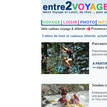
Idées Voyage et Loisir, du rêve ... pour p
VOYAGE
LOISIR
PHOTO
INF
Idée cadeau voyage & détente
Provence-
3 idées de loisir et cadeaux détente, activit
Parcours
Franchissez
parcours de 
A PARTI
>>
Alpes 
Session r
Embarquez a
uns que les
le Trou no