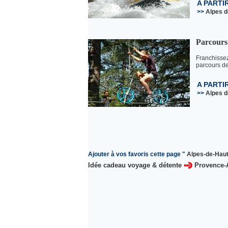
A PARTI
>>
Alpes 
Parcours
Franchissez
parcours de 
A PARTI
>>
Alpes 
Ajouter à vos favoris cette page "
Alpes-de-Haut
Idée cadeau voyage & détente
Provence-