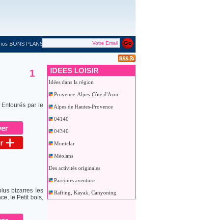
 nos BONS PLANS
IDEES LOISIR
1
Idées dans la région
Provence-Alpes-Côte d'Azur
 Entourés par le
Alpes de Hautes-Provence
04140
04340
Montclar
Méolans
Des activités originales
Parcours aventure
lus bizarres les
Rafting, Kayak, Canyoning
e, le Petit bois,