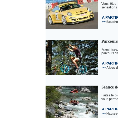
Vous êtes 
sensations 
A PARTI
>>
Bouche
Parcours
Franchissez
parcours de 
A PARTI
>>
Alpes 
Séance de
Faites le p
vous permet
A PARTI
>>
Hautes