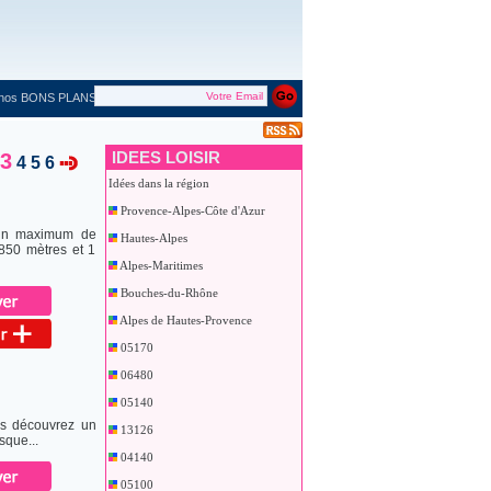
 nos BONS PLANS
IDEES LOISIR
3
4
5
6
Idées dans la région
Provence-Alpes-Côte d'Azur
r un maximum de
Hautes-Alpes
850 mètres et 1
Alpes-Maritimes
Bouches-du-Rhône
Alpes de Hautes-Provence
05170
06480
05140
us découvrez un
13126
sque...
04140
05100