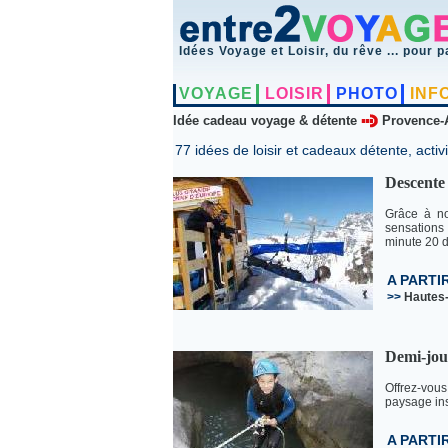
Idées Voyage et Loisir, du rêve ... pour p
VOYAGE
LOISIR
PHOTO
INF
Idée cadeau voyage & détente
Provence-
77 idées de loisir et cadeaux détente, activi
Descente 
Grâce à no
sensations
minute 20 d
A PARTI
>>
Hautes
Demi-jou
Offrez-vou
paysage ins
A PARTI