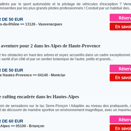
attirés par le sport automobile et le pilotage de véhicules d'exception ? Ven
ressenties par les plus grands pilotes professionnels ! Conduit par un habitué des..
R DE 50 EUR
s-du-Rhône
>>
13126
-
Vauvenargues
 aventure pour 2 dans les Alpes de Haute-Provence
 les obstacles en haut des arbres et soyez accueillis dans un cadre exceptionnel.
santé d'un côté et par un sentier botanique de l'autre, petits et grands...
R DE 50 EUR
de Hautes-Provence
>>
04140
-
Montclar
 rafting encadrée dans les Hautes-Alpes
lein de sensations sur le lac Serre-Ponçon ! Adaptée au niveau des pratiquants, 
 de découvrir de manière sportive un environnement magnifique, avec un maximu
R DE 60 EUR
-Alpes
>>
05100
-
Briançon