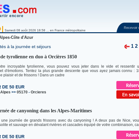
artir encore
Recevoir
O
Samedi 08 août 2026 18:58 ... en France métropolitaine
Alpes-Côte d'Azur
1
2
tés à la journée et séjours
de tyrolienne en duo à Orcières 1850
tre incroyable tyrolienne, vous pouvez vous jeter dans le vide et ressenti
 et d'émotions. Tentez la plus grande descente que vous ayez jamais connu : 1
e plaisir et de frissons ! Dans un cadre
R DE 50 EUR
-Alpes
>>
05170
-
Orcieres
rnée de canyoning dans les Alpes-Maritimes
s une journée de grands frissons avec du canyoning ! A deux pas de Nice, vo
olite et sauvage en dévalant rivières et cascades équipé de votre combinaison, ca
R DE 50 EUR