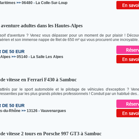
aritimes
>>
06480
-
La Colle-Sur-Loup
aventure adultes dans les Hautes-Alpes
soif d'aventure ? Venez vous dépasser pour un moment de pur plaisir ! Découv
 aérien et son immense nappe de filet de 650 m² qui vous procurent une incroyable..
R DE 50 EUR
-Alpes
>>
05140
-
La Salle Les Alpes
de vitesse en Ferrari F430 à Sambuc
attirés par le sport automobile et le pilotage de véhicules d'exception ? Ven
ressenties par les plus grands pilotes professionnels ! Conduit par un habitué des..
R DE 50 EUR
s-du-Rhône
>>
13126
-
Vauvenargues
de vitesse 2 tours en Porsche 997 GT3 à Sambuc