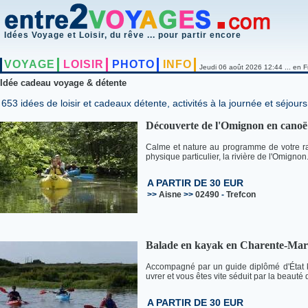
Idées Voyage et Loisir, du rêve ... pour partir encore
VOYAGE
LOISIR
PHOTO
INFO
Jeudi 06 août 2026 12:44 ... en F
Idée cadeau voyage & détente
653 idées de loisir et cadeaux détente, activités à la journée et séjours
Découverte de l'Omignon en canoë 
Calme et nature au programme de votre ra
physique particulier, la rivière de l'Omigno
A PARTIR DE 30 EUR
>>
Aisne
>>
02490
-
Trefcon
Balade en kayak en Charente-Mar
Accompagné par un guide diplômé d'État k
uvrer et vous êtes vite séduit par la beauté
A PARTIR DE 30 EUR