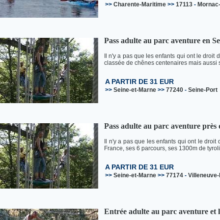
>>
Charente-Maritime
>>
17113
-
Mornac
Pass adulte au parc aventure en S
Il n'y a pas que les enfants qui ont le droi
classée de chênes centenaires mais aussi se
A PARTIR DE 31 EUR
>>
Seine-et-Marne
>>
77240
-
Seine-Port
Pass adulte au parc aventure près 
Il n'y a pas que les enfants qui ont le droi
France, ses 6 parcours, ses 1300m de tyroli
A PARTIR DE 31 EUR
>>
Seine-et-Marne
>>
77174
-
Villeneuve
Entrée adulte au parc aventure et 