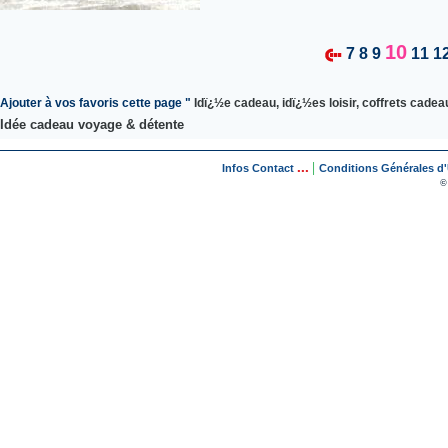
10
7
8
9
11
1
Ajouter à vos favoris cette page "
Idï¿½e cadeau, idï¿½es loisir, coffrets cade
Idée cadeau voyage & détente
...
|
Infos Contact
Conditions Générales d'U
©