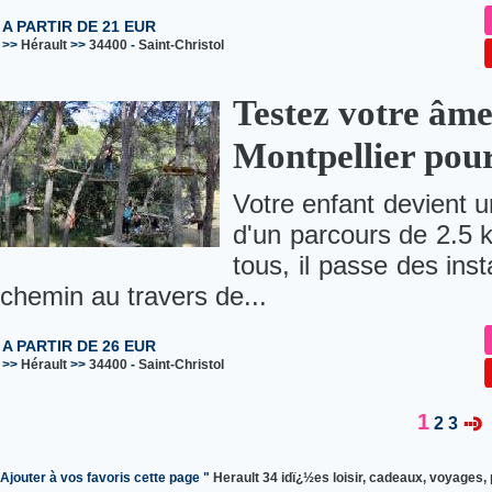
A PARTIR DE 21 EUR
>>
Hérault
>>
34400
-
Saint-Christol
Testez votre âme
Montpellier pou
Votre enfant devient u
d'un parcours de 2.5 k
tous, il passe des ins
chemin au travers de...
A PARTIR DE 26 EUR
>>
Hérault
>>
34400
-
Saint-Christol
1
2
3
Ajouter à vos favoris cette page "
Herault 34 idï¿½es loisir, cadeaux, voyages, 