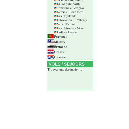
Le long du Forth
Tourisme à Glasgow
Nessie et Loch Ness
Les Highlands
Fabrication du Whisky
Ski en Ecosse
Les Hébrides - Skye
Golf en Ecosse
Portugal
Malaisie
Bretagne
Croatie
Gironde
VOLS / SEJOURS
Trouver une destination...