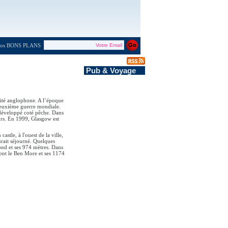
 nos BONS PLANS
Pub & Voyage
rsité anglophone. A l’époque
 deuxième guerre mondiale.
u développé coté pêche. Dans
urs. En 1999, Glasgow est
stle, à l'ouest de la ville,
urait séjourné. Quelques
ond et ses 974 mètres. Dans
ont le Ben More et ses 1174