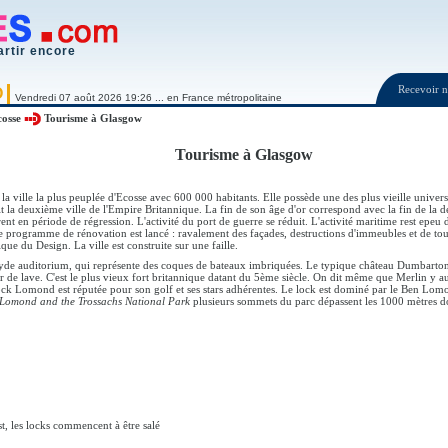
artir encore
Recevoir
O
Vendredi 07 août 2026 19:26 ... en France métropolitaine
cosse
Tourisme à Glasgow
Tourisme à Glasgow
la ville la plus peuplée d'Ecosse avec 600 000 habitants. Elle possède une des plus vieille unive
it la deuxième ville de l'Empire Britannique. La fin de son âge d'or correspond avec la fin de la
rent en période de régression. L'activité du port de guerre se réduit. L'activité maritime rest epe
te programme de rénovation est lancé : ravalement des façades, destructions d'immeubles et de to
ue du Design. La ville est construite sur une faille.
lyde auditorium, qui représente des coques de bateaux imbriquées. Le typique château Dumbarton ca
er de lave. C'est le plus vieux fort britannique datant du 5ème siècle. On dit même que Merlin y a
ock Lomond est réputée pour son golf et ses stars adhérentes. Le lock est dominé par le Ben Lom
Lomond and the Trossachs National Park
plusieurs sommets du parc dépassent les 1000 mètres d
st, les locks commencent à être salé