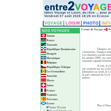
Idées Voyage et Loisir, du rêve ... pour p
Vendredi 07 août 2026 18:26 en Ecosse
VOYAGE
LOISIR
PHOTO
INF
Carnet de Voyage
E
NOS VOYAGES
Tunisie
Kenya
Tanzanie
Glasgow est 
République Dominicaine
victorienne, Glasgow éta
Hongrie
Les chantiers navals rent
les années 1980', un vas
Martinique
nommée capitale britanniq
Belgique
A voir, le c
République-Tchèque
est construit sur un roch
Les Grenadines
kilomètres au nord, le L
le parc national du
Loch 
Autriche
mètres.
Maroc
Suisse
France
Vanuatu
Provence
Ecosse
Plus à l'Oue
Visiter l'Ecosse
Visite d' Edimbourg