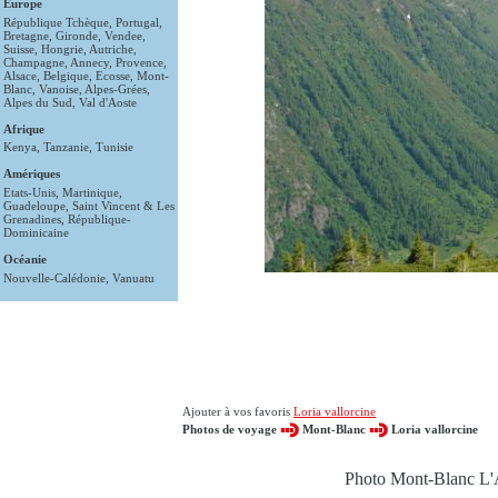
Europe
République Tchèque
,
Portugal
,
Bretagne
,
Gironde
,
Vendee
,
Suisse
,
Hongrie
,
Autriche
,
Champagne
,
Annecy
,
Provence
,
Alsace
,
Belgique
,
Ecosse
,
Mont-
Blanc
,
Vanoise
,
Alpes-Grées
,
Alpes du Sud
,
Val d'Aoste
Afrique
Kenya
,
Tanzanie
,
Tunisie
Amériques
Etats-Unis
,
Martinique
,
Guadeloupe
,
Saint Vincent & Les
Grenadines
,
République-
Dominicaine
Océanie
Nouvelle-Calédonie
,
Vanuatu
Ajouter à vos favoris
Loria vallorcine
Photos de voyage
Mont-Blanc
Loria vallorcine
Photo Mont-Blanc L'A