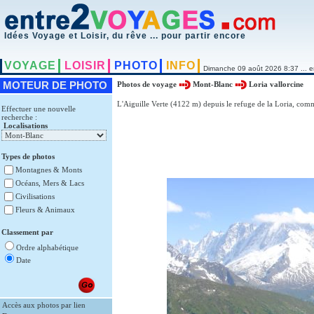
Idées Voyage et Loisir, du rêve ... pour partir encore
VOYAGE
LOISIR
PHOTO
INFO
Dimanche 09 août 2026 8:37 ... e
MOTEUR DE PHOTO
Photos de voyage
Mont-Blanc
Loria vallorcine
L'Aiguille Verte (4122 m) depuis le refuge de la Loria, com
Effectuer une nouvelle
recherche :
Localisations
Types de photos
Montagnes & Monts
Océans, Mers & Lacs
Civilisations
Fleurs & Animaux
Classement par
Ordre alphabétique
Date
Accès aux photos par lien