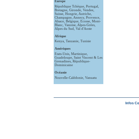
Europe
République Tchèque
,
Portugal
,
Bretagne
,
Gironde
,
Vendee
,
Suisse
,
Hongrie
,
Autriche
,
Champagne
,
Annecy
,
Provence
,
Alsace
,
Belgique
,
Ecosse
,
Mont-
Blanc
,
Vanoise
,
Alpes-Grées
,
Alpes du Sud
,
Val d'Aoste
Afrique
Kenya
,
Tanzanie
,
Tunisie
Amériques
Etats-Unis
,
Martinique
,
Guadeloupe
,
Saint Vincent & Les
Grenadines
,
République-
Dominicaine
Océanie
Nouvelle-Calédonie
,
Vanuatu
Infos C