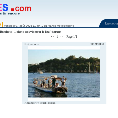
artir encore
Recevoir
O
Vendredi 07 août 2026 11:49 ... en France métropolitaine
Resultats : 1 photo trouvée pour le lieu
Vanuatu
.
<<
1
>> Page 1/1
Civilisations
30/09/2008
Agrandir >>
Iririki Island