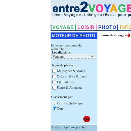
Idées Voyage et Loisir, du rêve ... pour p
VOYAGE
LOISIR
PHOTO
INF
MOTEUR DE PHOTO
Photos de voyage
Effectuer une nouvelle
recherche :
Localisations
Types de photos
Montagnes & Monts
Océans, Mers & Lacs
Civilisations
Fleurs & Animaux
Classement par
Ordre alphabétique
Date
Accès aux photos par lien