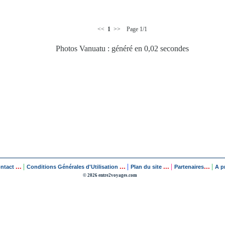
<<
1
>> Page 1/1
Photos Vanuatu : généré en 0,02 secondes
...
...
...
...
|
|
|
|
ontact
Conditions Générales d'Utilisation
Plan du site
Partenaires
A p
© 2026 entre2voyages.com