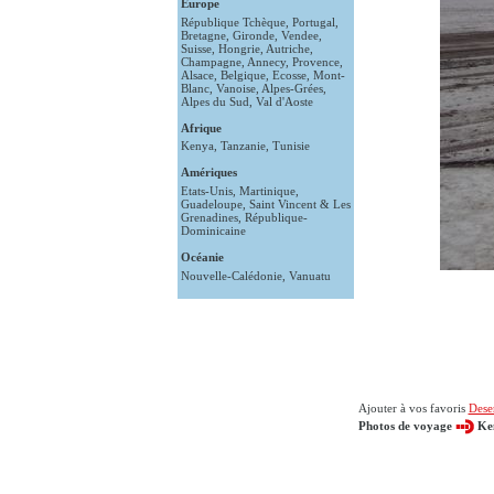
Europe
République Tchèque
,
Portugal
,
Bretagne
,
Gironde
,
Vendee
,
Suisse
,
Hongrie
,
Autriche
,
Champagne
,
Annecy
,
Provence
,
Alsace
,
Belgique
,
Ecosse
,
Mont-
Blanc
,
Vanoise
,
Alpes-Grées
,
Alpes du Sud
,
Val d'Aoste
Afrique
Kenya
,
Tanzanie
,
Tunisie
Amériques
Etats-Unis
,
Martinique
,
Guadeloupe
,
Saint Vincent & Les
Grenadines
,
République-
Dominicaine
Océanie
Nouvelle-Calédonie
,
Vanuatu
Ajouter à vos favoris
Deser
Photos de voyage
Ke