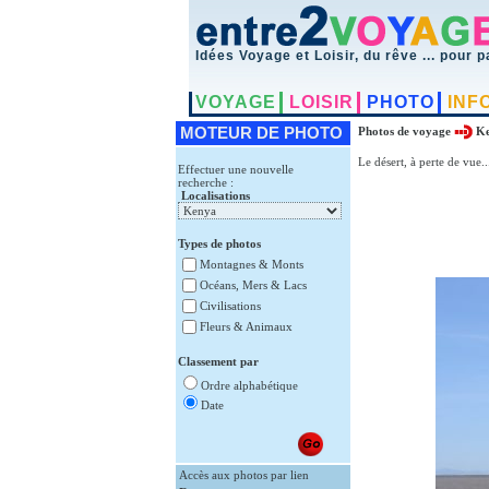
Idées Voyage et Loisir, du rêve ... pour p
VOYAGE
LOISIR
PHOTO
INF
MOTEUR DE PHOTO
Photos de voyage
K
Le désert, à perte de vue.
Effectuer une nouvelle
recherche :
Localisations
Types de photos
Montagnes & Monts
Océans, Mers & Lacs
Civilisations
Fleurs & Animaux
Classement par
Ordre alphabétique
Date
Accès aux photos par lien