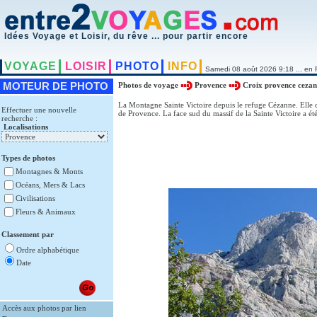
Idées Voyage et Loisir, du rêve ... pour partir encore
VOYAGE
LOISIR
PHOTO
INFO
Samedi 08 août 2026 9:18 ... en 
MOTEUR DE PHOTO
Photos de voyage
Provence
Croix provence ceza
La Montagne Sainte Victoire depuis le refuge Cézanne. Elle 
Effectuer une nouvelle
de Provence. La face sud du massif de la Sainte Victoire a ét
recherche :
Localisations
Types de photos
Montagnes & Monts
Océans, Mers & Lacs
Civilisations
Fleurs & Animaux
Classement par
Ordre alphabétique
Date
Accès aux photos par lien