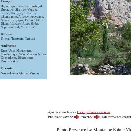
Europe
République Tchèque
,
Portugal
,
Bretagne
,
Gironde
,
Vendee
,
Suisse
,
Hongrie
,
Autriche
,
Champagne
,
Annecy
,
Provence
,
Alsace
,
Belgique
,
Ecosse
,
Mont-
Blanc
,
Vanoise
,
Alpes-Grées
,
Alpes du Sud
,
Val d'Aoste
Afrique
Kenya
,
Tanzanie
,
Tunisie
Amériques
Etats-Unis
,
Martinique
,
Guadeloupe
,
Saint Vincent & Les
Grenadines
,
République-
Dominicaine
Océanie
Nouvelle-Calédonie
,
Vanuatu
Ajouter à vos favoris
Croix provence cezanne
Photos de voyage
Provence
Croix provence cezan
Photo Provence La Montagne Sainte Vict