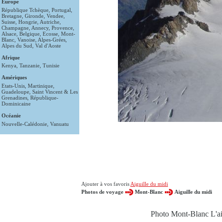
Europe
République Tchèque
,
Portugal
,
Bretagne
,
Gironde
,
Vendee
,
Suisse
,
Hongrie
,
Autriche
,
Champagne
,
Annecy
,
Provence
,
Alsace
,
Belgique
,
Ecosse
,
Mont-
Blanc
,
Vanoise
,
Alpes-Grées
,
Alpes du Sud
,
Val d'Aoste
Afrique
Kenya
,
Tanzanie
,
Tunisie
Amériques
Etats-Unis
,
Martinique
,
Guadeloupe
,
Saint Vincent & Les
Grenadines
,
République-
Dominicaine
Océanie
Nouvelle-Calédonie
,
Vanuatu
Ajouter à vos favoris
Aiguille du midi
Photos de voyage
Mont-Blanc
Aiguille du midi
Photo Mont-Blanc L'ai