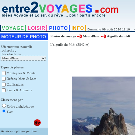
Idées Voyage et Loisir, du rêve ... pour partir encore
VOYAGE
LOISIR
PHOTO
INFO
Dimanche 09 août 2026 11:16 ... 
MOTEUR DE PHOTO
Photos de voyage
Mont-Blanc
Aiguille du midi
L'aiguille du Midi (3842 m)
Effectuer une nouvelle
recherche :
Localisations
Types de photos
Montagnes & Monts
Océans, Mers & Lacs
Civilisations
Fleurs & Animaux
Classement par
Ordre alphabétique
Date
Accès aux photos par lien