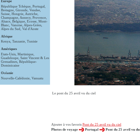
Europe
République Tchèque
,
Portugal
,
Bretagne
,
Gironde
,
Vendee
,
Suisse
,
Hongrie
,
Autriche
,
Champagne
,
Annecy
,
Provence
,
Alsace
,
Belgique
,
Ecosse
,
Mont-
Blanc
,
Vanoise
,
Alpes-Grées
,
Alpes du Sud
,
Val d'Aoste
Afrique
Kenya
,
Tanzanie
,
Tunisie
Amériques
Etats-Unis
,
Martinique
,
Guadeloupe
,
Saint Vincent & Les
Grenadines
,
République-
Dominicaine
Océanie
Nouvelle-Calédonie
,
Vanuatu
Le pont du 25 avril vu du ciel
Ajouter à vos favoris
Pont du 25 avril vu du ciel
Photos de voyage
Portugal
Pont du 25 avril vu du 