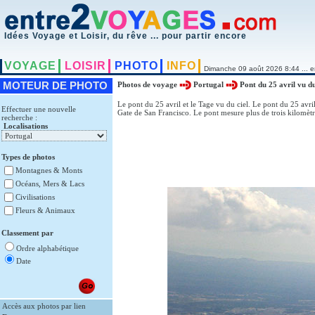
Idées Voyage et Loisir, du rêve ... pour partir encore
VOYAGE
LOISIR
PHOTO
INFO
Dimanche 09 août 2026 8:44 ... e
MOTEUR DE PHOTO
Photos de voyage
Portugal
Pont du 25 avril vu du
Le pont du 25 avril et le Tage vu du ciel. Le pont du 25 avri
Effectuer une nouvelle
Gate de San Francisco. Le pont mesure plus de trois kilomèt
recherche :
Localisations
Types de photos
Montagnes & Monts
Océans, Mers & Lacs
Civilisations
Fleurs & Animaux
Classement par
Ordre alphabétique
Date
Accès aux photos par lien