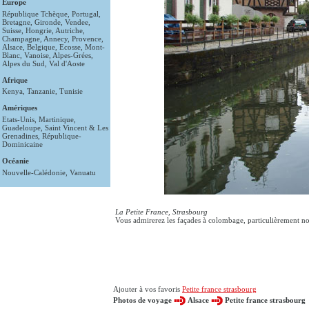
Europe
République Tchèque
,
Portugal
,
Bretagne
,
Gironde
,
Vendee
,
Suisse
,
Hongrie
,
Autriche
,
Champagne
,
Annecy
,
Provence
,
Alsace
,
Belgique
,
Ecosse
,
Mont-
Blanc
,
Vanoise
,
Alpes-Grées
,
Alpes du Sud
,
Val d'Aoste
Afrique
Kenya
,
Tanzanie
,
Tunisie
Amériques
Etats-Unis
,
Martinique
,
Guadeloupe
,
Saint Vincent & Les
Grenadines
,
République-
Dominicaine
Océanie
Nouvelle-Calédonie
,
Vanuatu
La Petite France, Strasbourg
Vous admirerez les façades à colombage, particulièrement no
Ajouter à vos favoris
Petite france strasbourg
Photos de voyage
Alsace
Petite france strasbourg