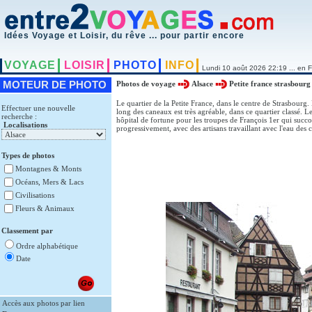
Idées Voyage et Loisir, du rêve ... pour partir encore
VOYAGE
LOISIR
PHOTO
INFO
Lundi 10 août 2026 22:19 ... en F
MOTEUR DE PHOTO
Photos de voyage
Alsace
Petite france strasbourg
Le quartier de la Petite France, dans le centre de Strasbourg. 
Effectuer une nouvelle
long des caneaux est très agréable, dans ce quartier classé. Le
recherche :
hôpital de fortune pour les troupes de François 1er qui succom
Localisations
progressivement, avec des artisans travaillant avec l'eau des 
Types de photos
Montagnes & Monts
Océans, Mers & Lacs
Civilisations
Fleurs & Animaux
Classement par
Ordre alphabétique
Date
Accès aux photos par lien