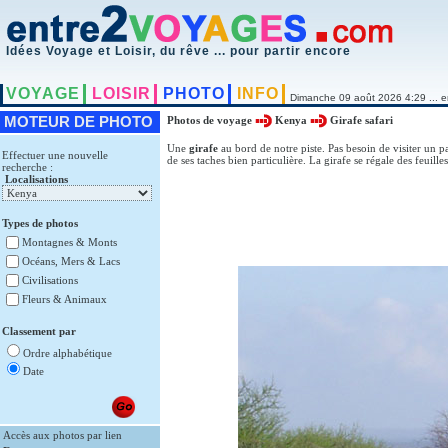
Idées Voyage et Loisir, du rêve ... pour partir encore
VOYAGE
LOISIR
PHOTO
INFO
Dimanche 09 août 2026 4:29 ... e
MOTEUR DE PHOTO
Photos de voyage
Kenya
Girafe safari
Une
girafe
au bord de notre piste. Pas besoin de visiter un 
Effectuer une nouvelle
de ses taches bien particulière. La girafe se régale des feuille
recherche :
Localisations
Types de photos
Montagnes & Monts
Océans, Mers & Lacs
Civilisations
Fleurs & Animaux
Classement par
Ordre alphabétique
Date
Accès aux photos par lien