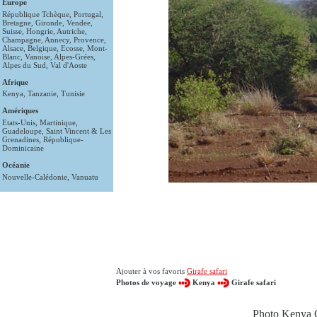
Europe
République Tchèque
,
Portugal
,
Bretagne
,
Gironde
,
Vendee
,
Suisse
,
Hongrie
,
Autriche
,
Champagne
,
Annecy
,
Provence
,
Alsace
,
Belgique
,
Ecosse
,
Mont-
Blanc
,
Vanoise
,
Alpes-Grées
,
Alpes du Sud
,
Val d'Aoste
Afrique
Kenya
,
Tanzanie
,
Tunisie
Amériques
Etats-Unis
,
Martinique
,
Guadeloupe
,
Saint Vincent & Les
Grenadines
,
République-
Dominicaine
Océanie
Nouvelle-Calédonie
,
Vanuatu
Ajouter à vos favoris
Girafe safari
Photos de voyage
Kenya
Girafe safari
Photo Kenya G