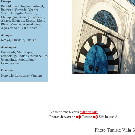
Europe
République Tchèque
,
Portugal
,
Bretagne
,
Gironde
,
Vendee
,
Suisse
,
Hongrie
,
Autriche
,
Champagne
,
Annecy
,
Provence
,
Alsace
,
Belgique
,
Ecosse
,
Mont-
Blanc
,
Vanoise
,
Alpes-Grées
,
Alpes du Sud
,
Val d'Aoste
Afrique
Kenya
,
Tanzanie
,
Tunisie
Amériques
Etats-Unis
,
Martinique
,
Guadeloupe
,
Saint Vincent & Les
Grenadines
,
République-
Dominicaine
Océanie
Nouvelle-Calédonie
,
Vanuatu
Ajouter à vos favoris
Sidi bou said
Photos de voyage
Tunisie
Sidi bou said
Photo Tunisie Villa 