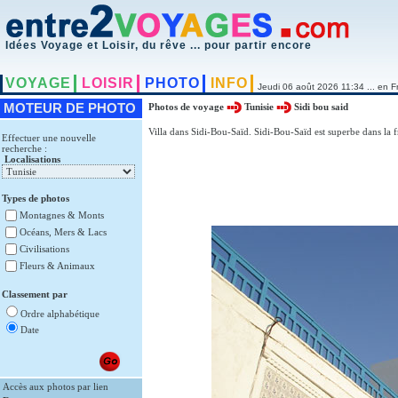
Idées Voyage et Loisir, du rêve ... pour partir encore
VOYAGE
LOISIR
PHOTO
INFO
Jeudi 06 août 2026 11:34 ... en F
MOTEUR DE PHOTO
Photos de voyage
Tunisie
Sidi bou said
Villa dans Sidi-Bou-Saïd. Sidi-Bou-Saïd est superbe dans la f
Effectuer une nouvelle
recherche :
Localisations
Types de photos
Montagnes & Monts
Océans, Mers & Lacs
Civilisations
Fleurs & Animaux
Classement par
Ordre alphabétique
Date
Accès aux photos par lien