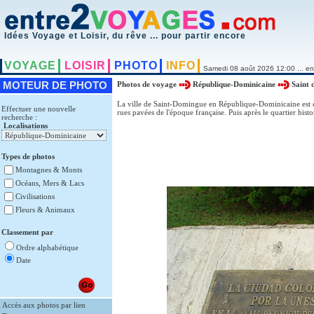
Idées Voyage et Loisir, du rêve ... pour partir encore
VOYAGE
LOISIR
PHOTO
INFO
Samedi 08 août 2026 12:00 ... en
MOTEUR DE PHOTO
Photos de voyage
République-Dominicaine
Saint 
La ville de Saint-Domingue en République-Dominicaine est cl
Effectuer une nouvelle
rues pavées de l'époque française. Puis après le quartier hist
recherche :
Localisations
Types de photos
Montagnes & Monts
Océans, Mers & Lacs
Civilisations
Fleurs & Animaux
Classement par
Ordre alphabétique
Date
Accès aux photos par lien