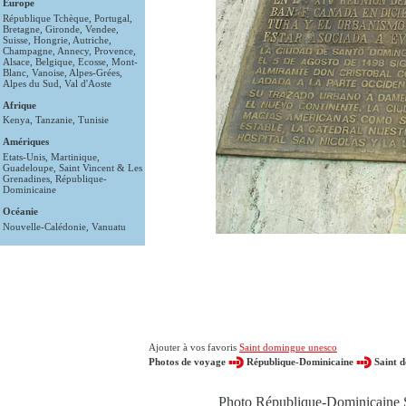
Europe
République Tchèque
,
Portugal
,
Bretagne
,
Gironde
,
Vendee
,
Suisse
,
Hongrie
,
Autriche
,
Champagne
,
Annecy
,
Provence
,
Alsace
,
Belgique
,
Ecosse
,
Mont-
Blanc
,
Vanoise
,
Alpes-Grées
,
Alpes du Sud
,
Val d'Aoste
Afrique
Kenya
,
Tanzanie
,
Tunisie
Amériques
Etats-Unis
,
Martinique
,
Guadeloupe
,
Saint Vincent & Les
Grenadines
,
République-
Dominicaine
Océanie
Nouvelle-Calédonie
,
Vanuatu
Ajouter à vos favoris
Saint domingue unesco
Photos de voyage
République-Dominicaine
Saint 
Photo République-Dominicaine 