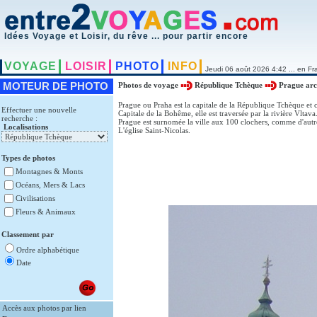
Idées Voyage et Loisir, du rêve ... pour partir encore
VOYAGE
LOISIR
PHOTO
INFO
Jeudi 06 août 2026 4:42 ... en Fr
MOTEUR DE PHOTO
Photos de voyage
République Tchèque
Prague arc
Prague ou Praha est la capitale de la République Tchèque et 
Effectuer une nouvelle
Capitale de la Bohême, elle est traversée par la rivière Vltava
recherche :
Prague est surnomée la ville aux 100 clochers, comme d'autres
Localisations
L'église Saint-Nicolas.
Types de photos
Montagnes & Monts
Océans, Mers & Lacs
Civilisations
Fleurs & Animaux
Classement par
Ordre alphabétique
Date
Accès aux photos par lien