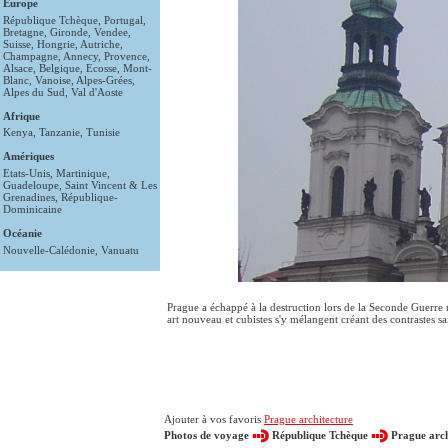
Europe
République Tchèque
,
Portugal
,
Bretagne
,
Gironde
,
Vendee
,
Suisse
,
Hongrie
,
Autriche
,
Champagne
,
Annecy
,
Provence
,
Alsace
,
Belgique
,
Ecosse
,
Mont-
Blanc
,
Vanoise
,
Alpes-Grées
,
Alpes du Sud
,
Val d'Aoste
Afrique
Kenya
,
Tanzanie
,
Tunisie
Amériques
Etats-Unis
,
Martinique
,
Guadeloupe
,
Saint Vincent & Les
Grenadines
,
République-
Dominicaine
Océanie
Nouvelle-Calédonie
,
Vanuatu
Prague a échappé à la destruction lors de la Seconde Guerre m
art nouveau et cubistes s'y mélangent créant des contrastes sa
Ajouter à vos favoris
Prague architecture
Photos de voyage
République Tchèque
Prague arch