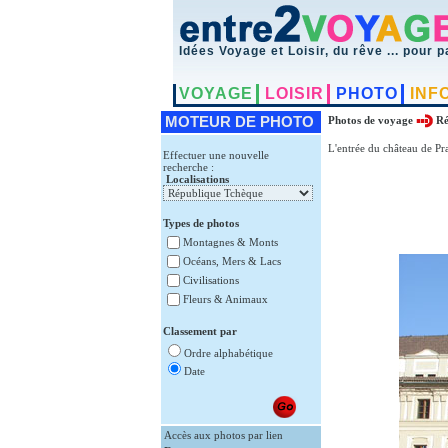
Idées Voyage et Loisir, du rêve ... pour p
VOYAGE
LOISIR
PHOTO
INF
MOTEUR DE PHOTO
Photos de voyage
Ré
L'entrée du château de Pra
Effectuer une nouvelle
recherche :
Localisations
Types de photos
Montagnes & Monts
Océans, Mers & Lacs
Civilisations
Fleurs & Animaux
Classement par
Ordre alphabétique
Date
Accès aux photos par lien