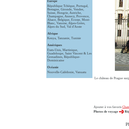
Europe
République Tchèque
,
Portugal
,
Bretagne
,
Gironde
,
Vendee
,
Suisse
,
Hongrie
,
Autriche
,
Champagne
,
Annecy
,
Provence
,
Alsace
,
Belgique
,
Ecosse
,
Mont-
Blanc
,
Vanoise
,
Alpes-Grées
,
Alpes du Sud
,
Val d'Aoste
Afrique
Kenya
,
Tanzanie
,
Tunisie
Amériques
Etats-Unis
,
Martinique
,
Guadeloupe
,
Saint Vincent & Les
Grenadines
,
République-
Dominicaine
Océanie
Nouvelle-Calédonie
,
Vanuatu
Le château de Prague surpl
Ajouter à vos favoris
Chat
Photos de voyage
Ré
P