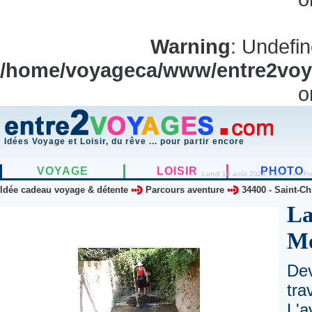
Warning
: Undefi
/home/voyageca/www/entre2voya
o
Idées Voyage et Loisir, du rêve ... pour partir encore
VOYAGE
LOISIR
PHOTO
Lundi 10 août 2026 5:19 ... en Fr
Idée cadeau voyage & détente
Parcours aventure
34400
-
Saint-Ch
La
Mo
Dev
tr
L'a