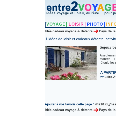
Idées Voyage et Loisir, du rêve ... pour p
VOYAGE
LOISIR
PHOTO
INF
Idée cadeau voyage & détente
Pays de la
1 idées de loisir et cadeaux détente, activit
Séjour bi
A seulement
Marette...
réjouie les 
A PARTI
>>
Loire-A
Ajouter à vos favoris cette page "
44210 idï¿½es 
Idée cadeau voyage & détente
Pays de la