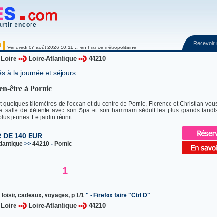
artir encore
Recevoir
O
Vendredi 07 août 2026 10:11 ... en France métropolitaine
 Loire
Loire-Atlantique
44210
és à la journée et séjours
en-être à Pornic
 quelques kilomètres de l'océan et du centre de Pornic, Florence et Christian vous
 La salle de détente avec son Spa et son hammam séduit les plus grands tandis
plus jeunes. Le jardin réunit
R DE 140 EUR
tlantique
>>
44210
-
Pornic
1
loisir, cadeaux, voyages, p 1/1
" - Firefox faire "Ctrl D"
 Loire
Loire-Atlantique
44210