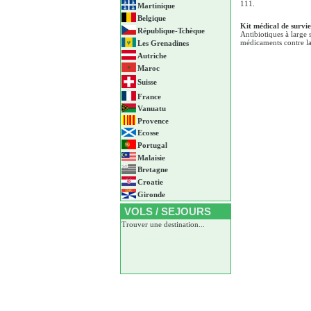
111.
Martinique
Belgique
Kit médical de survie
République-Tchèque
Antibiotiques à large s
médicaments contre la 
Les Grenadines
Autriche
Maroc
Suisse
France
Vanuatu
Provence
Ecosse
Portugal
Malaisie
Bretagne
Croatie
Gironde
VOLS / SEJOURS
Trouver une destination...