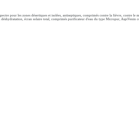
pectre pour les zones désertiques et isolées, antiseptiques, comprimés contre la fièvre, contre le ma
déshydratation, écran solaire total, comprimés purificateur d'eau du type Micropur, AspiVenin co