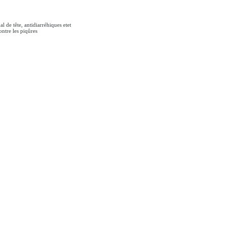
l de tête, antidiarréhiques etet
ntre les piqûres