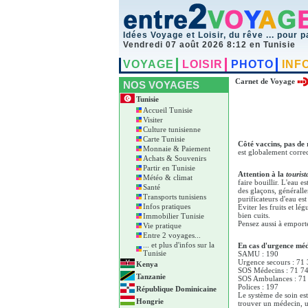
Idées Voyage et Loisir, du rêve ... pour p
Vendredi 07 août 2026 8:12 en Tunisie
VOYAGE
LOISIR
PHOTO
INF
Carnet de Voyage
NOS VOYAGES
Tunisie
Accueil Tunisie
Visiter
Culture tunisienne
Carte Tunisie
Côté vaccins, pas de r
Monnaie & Paiement
est globalement corre
Achats & Souvenirs
Partir en Tunisie
Attention à la
tourist
Météo & climat
faire bouillir. L'eau 
Santé
des glaçons, généralle
Transports tunisiens
purificateurs d'eau es
Infos pratiques
Eviter les fruits et l
bien cuits.
Immobilier Tunisie
Pensez aussi à emporte
Vie pratique
Entre 2 voyages...
... et plus d'infos sur la
En cas d'urgence méd
Tunisie
SAMU : 190
Urgence secours : 71
Kenya
SOS Médecins : 71 7
Tanzanie
SOS Ambulances : 71
Polices : 197
République Dominicaine
Le système de soin es
Hongrie
trouver un médecin, u