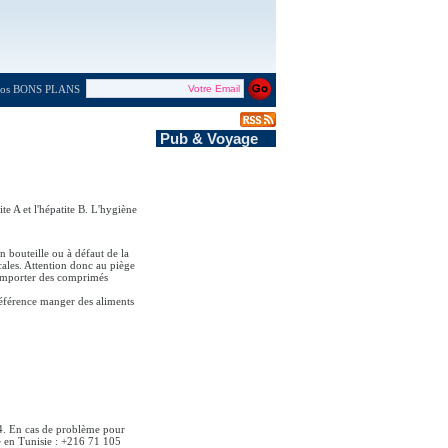
 nos BONS PLANS
Pub & Voyage
ite A et l'hépatite B. L'hygiène
n bouteille ou à défaut de la
ocales. Attention donc au piège
, emporter des comprimés
préférence manger des aliments
4. En cas de problème pour
e en Tunisie : +216 71 105