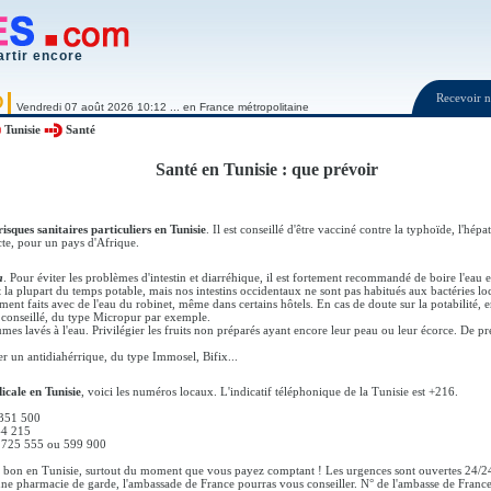
artir encore
Recevoir
O
Vendredi 07 août 2026 10:12 ... en France métropolitaine
Tunisie
Santé
Santé en Tunisie : que prévoir
isques sanitaires particuliers en Tunisie
. Il est conseillé d'être vacciné contre la typhoïde, l'hépat
cte, pour un pays d'Afrique.
a
. Pour éviter les problèmes d'intestin et diarréhique, il est fortement recommandé de boire l'eau e
est la plupart du temps potable, mais nos intestins occidentaux ne sont pas habitués aux bactéries l
ment faits avec de l'eau du robinet, même dans certains hôtels. En cas de doute sur la potabilité
t conseillé, du type Micropur par exemple.
égumes lavés à l'eau. Privilégier les fruits non préparés ayant encore leur peau ou leur écorce. De 
r un antidiahérrique, du type Immosel, Bifix...
icale en Tunisie
, voici les numéros locaux. L'indicatif téléphonique de la Tunisie est +216.
 351 500
44 215
 725 555 ou 599 900
t bon en Tunisie, surtout du moment que vous payez comptant ! Les urgences sont ouvertes 24/2
ne pharmacie de garde, l'ambassade de France pourras vous conseiller. N° de l'ambasse de Franc