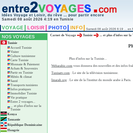
Idées Voyage et Loisir, du rêve ... pour partir encore
Samedi 08 août 2026 4:19 en Tunisie
VOYAGE
LOISIR
PHOTO
INFO
Samedi 08 août 2026 6:19 ... en 
Carnet de Voyage
Tunisie
... et plus d'infos sur la
NOS VOYAGES
Tunisie
Pl
Accueil Tunisie
Visiter
Culture tunisienne
Plus d'infos sur la Tunisie...
Carte Tunisie
Monnaie & Paiement
Webarabic.com
vous donnera des nouvelles et des infos fraî
Achats & Souvenirs
Partir en Tunisie
Tunisatv.com
: Le site de la télévision tunisienne.
Météo & climat
Imarab.org
: Le site de la l'institut du monde arabe à Paris.
Santé
Transports tunisiens
Infos pratiques
Immobilier Tunisie
Vie pratique
Entre 2 voyages...
... et plus d'infos sur la
Tunisie
Kenya
Tanzanie
République Dominicaine
Hongrie