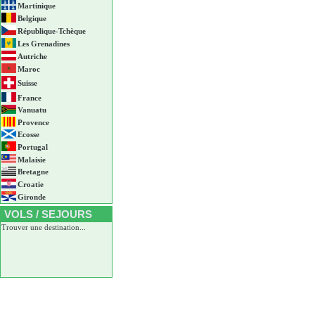
Martinique
Belgique
République-Tchèque
Les Grenadines
Autriche
Maroc
Suisse
France
Vanuatu
Provence
Ecosse
Portugal
Malaisie
Bretagne
Croatie
Gironde
VOLS / SEJOURS
Trouver une destination...