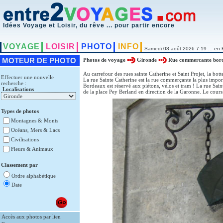
Idées Voyage et Loisir, du rêve ... pour partir encore
VOYAGE
LOISIR
PHOTO
INFO
Samedi 08 août 2026 7:19 ... en 
MOTEUR DE PHOTO
Photos de voyage
Gironde
Rue commercante bor
Au carrefour des rues sainte Catherine et Saint Projet, la bo
Effectuer une nouvelle
La rue Sainte Catherine est la rue commerçante la plus impor
recherche :
Bordeaux est réservé aux piétons, vélos et tram ! La rue Saint
Localisations
de la place Pey Berland en direction de la Garonne. Le cours
Types de photos
Montagnes & Monts
Océans, Mers & Lacs
Civilisations
Fleurs & Animaux
Classement par
Ordre alphabétique
Date
Accès aux photos par lien