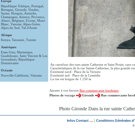
Europe
République Tchèque
,
Portugal
,
Bretagne
,
Gironde
,
Vendee
,
Suisse
,
Hongrie
,
Autriche
,
Champagne
,
Annecy
,
Provence
,
Alsace
,
Belgique
,
Ecosse
,
Mont-
Blanc
,
Vanoise
,
Alpes-Grées
,
Alpes du Sud
,
Val d'Aoste
Afrique
Kenya
,
Tanzanie
,
Tunisie
Amériques
Etats-Unis
,
Martinique
,
Guadeloupe
,
Saint Vincent & Les
Grenadines
,
République-
Dominicaine
Au carrefour des rues sainte Catherine et Saint Projet, rues
Caractéristiques de la rue Sainte-Catherine, la plus grande 
Océanie
Extrémité nord : Place de la Victoire
Nouvelle-Calédonie
,
Vanuatu
Extrémité sud : Place de la Comédie
La rue est longue de 1 250 m
Ajouter à vos favoris
Rue commercante bordeaux
Photos de voyage
Gironde
Rue commercante bor
Photo Gironde Dans la rue sainte Cathe
...
|
Infos Contact
Conditions Générales d'U
©