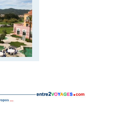
...
ropos