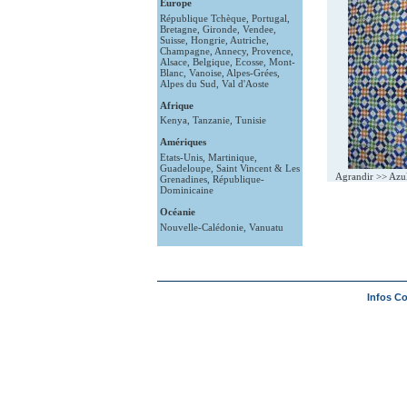
Europe
République Tchèque
,
Portugal
,
Bretagne
,
Gironde
,
Vendee
,
Suisse
,
Hongrie
,
Autriche
,
Champagne
,
Annecy
,
Provence
,
Alsace
,
Belgique
,
Ecosse
,
Mont-
Blanc
,
Vanoise
,
Alpes-Grées
,
Alpes du Sud
,
Val d'Aoste
Afrique
Kenya
,
Tanzanie
,
Tunisie
Amériques
Etats-Unis
,
Martinique
,
Guadeloupe
,
Saint Vincent & Les
Agrandir >>
Azul
Grenadines
,
République-
Dominicaine
Océanie
Nouvelle-Calédonie
,
Vanuatu
Infos C