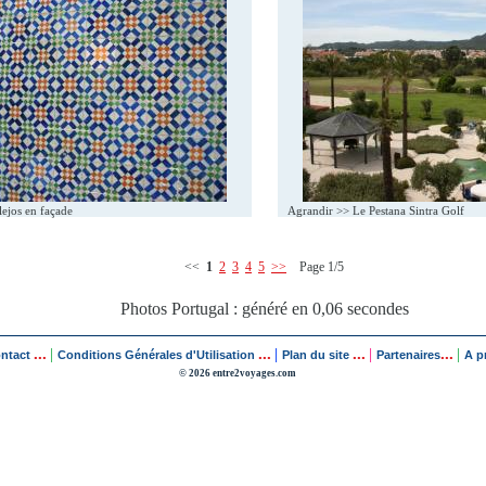
ejos en façade
Agrandir >>
Le Pestana Sintra Golf
<<
1
2
3
4
5
>>
Page 1/5
Photos Portugal : généré en 0,06 secondes
...
...
...
...
|
|
|
|
ontact
Conditions Générales d'Utilisation
Plan du site
Partenaires
A p
© 2026 entre2voyages.com