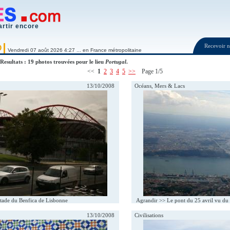
artir encore
Recevoir
O
Vendredi 07 août 2026 4:27 ... en France métropolitaine
Resultats : 19 photos trouvées pour le lieu
Portugal
.
<<
1
2
3
4
5
>>
Page 1/5
13/10/2008
Océans, Mers & Lacs
tade du Benfica de Lisbonne
Agrandir >>
Le pont du 25 avril vu du 
13/10/2008
Civilisations