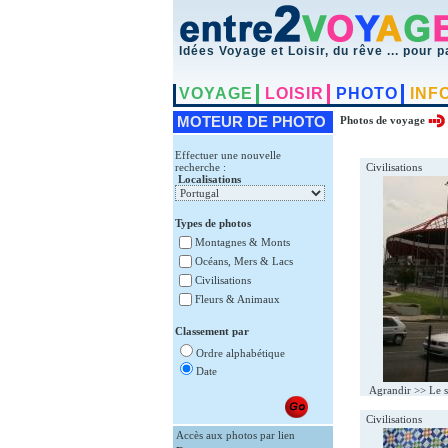
Idées Voyage et Loisir, du rêve ... pour p
VOYAGE
LOISIR
PHOTO
INF
MOTEUR DE PHOTO
Photos de voyage
Effectuer une nouvelle
recherche :
Civilisations
Localisations
Types de photos
Montagnes & Monts
Océans, Mers & Lacs
Civilisations
Fleurs & Animaux
Classement par
Ordre alphabétique
Date
Agrandir >>
Le s
Civilisations
Accès aux photos par lien