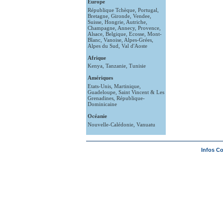
Europe
République Tchèque
,
Portugal
,
Bretagne
,
Gironde
,
Vendee
,
Suisse
,
Hongrie
,
Autriche
,
Champagne
,
Annecy
,
Provence
,
Alsace
,
Belgique
,
Ecosse
,
Mont-
Blanc
,
Vanoise
,
Alpes-Grées
,
Alpes du Sud
,
Val d'Aoste
Afrique
Kenya
,
Tanzanie
,
Tunisie
Amériques
Etats-Unis
,
Martinique
,
Guadeloupe
,
Saint Vincent & Les
Grenadines
,
République-
Dominicaine
Océanie
Nouvelle-Calédonie
,
Vanuatu
Infos C