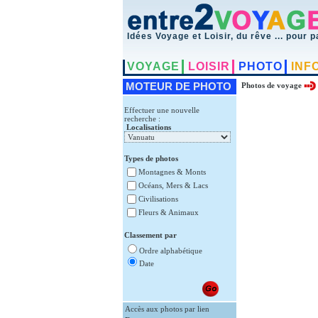
Idées Voyage et Loisir, du rêve ... pour p
VOYAGE
LOISIR
PHOTO
INF
MOTEUR DE PHOTO
Photos de voyage
Effectuer une nouvelle
recherche :
Localisations
Types de photos
Montagnes & Monts
Océans, Mers & Lacs
Civilisations
Fleurs & Animaux
Classement par
Ordre alphabétique
Date
Accès aux photos par lien