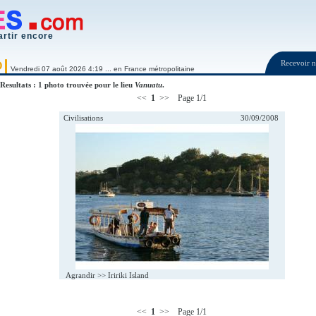
artir encore
Recevoir
O
Vendredi 07 août 2026 4:19 ... en France métropolitaine
Resultats : 1 photo trouvée pour le lieu
Vanuatu
.
<<
1
>> Page 1/1
Civilisations
30/09/2008
Agrandir >>
Iririki Island
<<
1
>> Page 1/1