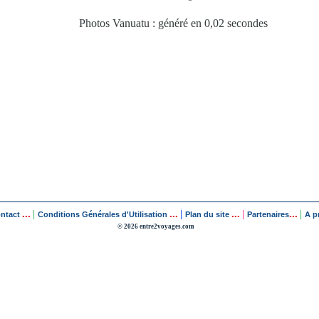
Photos Vanuatu : généré en 0,02 secondes
...
...
...
...
|
|
|
|
ontact
Conditions Générales d'Utilisation
Plan du site
Partenaires
A p
© 2026 entre2voyages.com