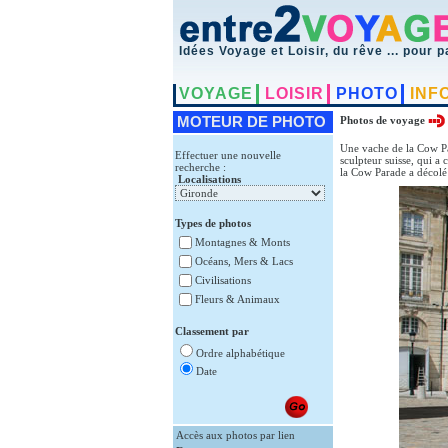
Idées Voyage et Loisir, du rêve ... pour p
VOYAGE
LOISIR
PHOTO
INF
MOTEUR DE PHOTO
Photos de voyage
Une vache de la Cow Pa
Effectuer une nouvelle
sculpteur suisse, qui a
recherche :
la Cow Parade a décolé 
Localisations
Types de photos
Montagnes & Monts
Océans, Mers & Lacs
Civilisations
Fleurs & Animaux
Classement par
Ordre alphabétique
Date
Accès aux photos par lien