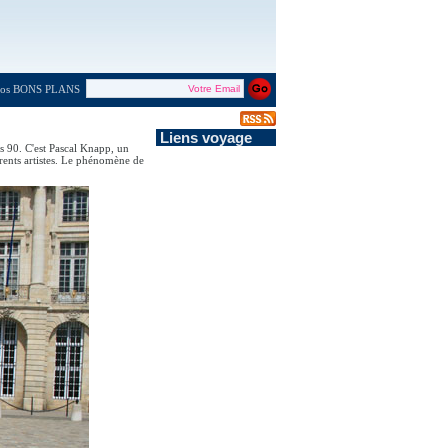
 nos BONS PLANS
Liens voyage
s 90. C'est Pascal Knapp, un
érents artistes. Le phénomène de