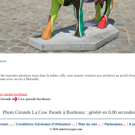
eaux.
 été exposées plusieurs mois dans la même ville, sont ensuite vendues aux enchères au profit d'oeu
ssée avec succès à Marseille.
w parade bordeaux
Gironde
Cow parade bordeaux
Photo Gironde La Cow Parade à Bordeaux : généré en 0,00 secondes
...
...
...
...
|
|
|
|
ontact
Conditions Générales d'Utilisation
Plan du site
Partenaires
A p
© 2026 entre2voyages.com