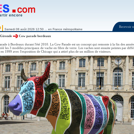
artir encore
Recevoir
O
Samedi 08 août 2026 12:50 ... en France métropolitaine
Gironde
Cow parade bordeaux
rade à Bordeaux durant l'été 2010. La Cow Parade est un concept qui remonte à la fin des année
 créé les 3 modèles principaux de vache en fibre de verre. Les vaches sont ensuite peintes par diff
en 1999 avec l'exposition de Chicago qui a attiré plus de un million de visiteurs.