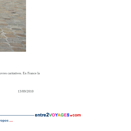
vres caritatives. En France la
13/09/2010
...
ropos