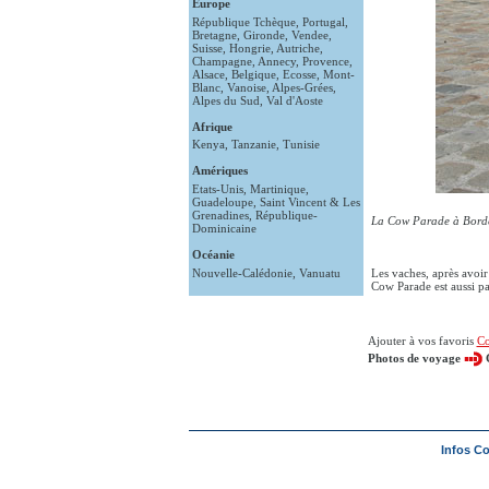
Europe
République Tchèque
,
Portugal
,
Bretagne
,
Gironde
,
Vendee
,
Suisse
,
Hongrie
,
Autriche
,
Champagne
,
Annecy
,
Provence
,
Alsace
,
Belgique
,
Ecosse
,
Mont-
Blanc
,
Vanoise
,
Alpes-Grées
,
Alpes du Sud
,
Val d'Aoste
Afrique
Kenya
,
Tanzanie
,
Tunisie
Amériques
Etats-Unis
,
Martinique
,
Guadeloupe
,
Saint Vincent & Les
Grenadines
,
République-
La Cow Parade à Bord
Dominicaine
Océanie
Nouvelle-Calédonie
,
Vanuatu
Les vaches, après avoir
Cow Parade est aussi pa
Ajouter à vos favoris
Co
Photos de voyage
Infos C