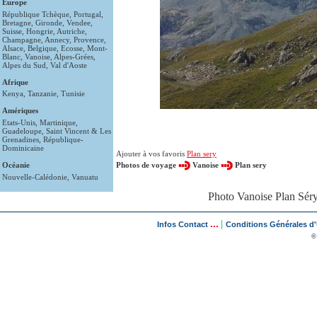
Europe
République Tchèque
,
Portugal
,
Bretagne
,
Gironde
,
Vendee
,
Suisse
,
Hongrie
,
Autriche
,
Champagne
,
Annecy
,
Provence
,
Alsace
,
Belgique
,
Ecosse
,
Mont-
Blanc
,
Vanoise
,
Alpes-Grées
,
Alpes du Sud
,
Val d'Aoste
Afrique
Kenya
,
Tanzanie
,
Tunisie
Amériques
Etats-Unis
,
Martinique
,
Guadeloupe
,
Saint Vincent & Les
Grenadines
,
République-
Dominicaine
Ajouter à vos favoris
Plan sery
Océanie
Photos de voyage
Vanoise
Plan sery
Nouvelle-Calédonie
,
Vanuatu
Photo Vanoise Plan Séry
...
|
Infos Contact
Conditions Générales d'U
©