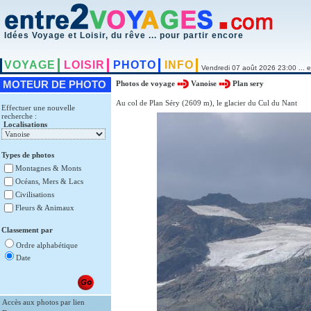
Idées Voyage et Loisir, du rêve ... pour partir encore
VOYAGE
LOISIR
PHOTO
INFO
Vendredi 07 août 2026 23:00 ... e
MOTEUR DE PHOTO
Photos de voyage
Vanoise
Plan sery
Au col de Plan Séry (2609 m), le glacier du Cul du Nant
Effectuer une nouvelle
recherche :
Localisations
Types de photos
Montagnes & Monts
Océans, Mers & Lacs
Civilisations
Fleurs & Animaux
Classement par
Ordre alphabétique
Date
Accès aux photos par lien