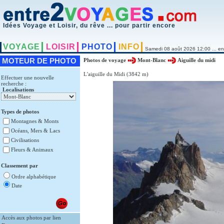
Idées Voyage et Loisir, du rêve ... pour partir encore
VOYAGE
LOISIR
PHOTO
INFO
Samedi 08 août 2026 12:00 ... en
MOTEUR DE PHOTO
Photos de voyage
Mont-Blanc
Aiguille du midi
L'aiguille du Midi (3842 m)
Effectuer une nouvelle
recherche :
Localisations
Types de photos
Montagnes & Monts
Océans, Mers & Lacs
Civilisations
Fleurs & Animaux
Classement par
Ordre alphabétique
Date
Accès aux photos par lien