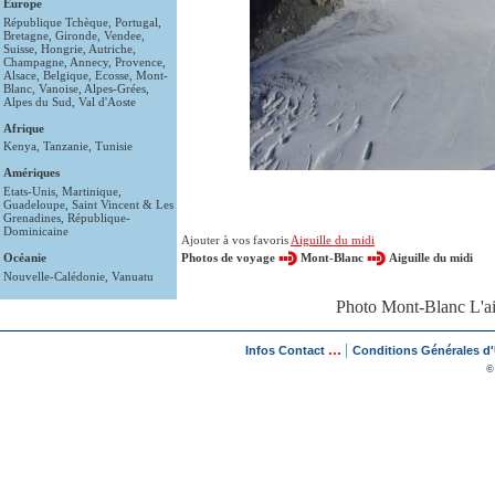
Europe
République Tchèque
,
Portugal
,
Bretagne
,
Gironde
,
Vendee
,
Suisse
,
Hongrie
,
Autriche
,
Champagne
,
Annecy
,
Provence
,
Alsace
,
Belgique
,
Ecosse
,
Mont-
Blanc
,
Vanoise
,
Alpes-Grées
,
Alpes du Sud
,
Val d'Aoste
Afrique
Kenya
,
Tanzanie
,
Tunisie
Amériques
Etats-Unis
,
Martinique
,
Guadeloupe
,
Saint Vincent & Les
Grenadines
,
République-
Dominicaine
Ajouter à vos favoris
Aiguille du midi
Océanie
Photos de voyage
Mont-Blanc
Aiguille du midi
Nouvelle-Calédonie
,
Vanuatu
Photo Mont-Blanc L'ai
...
|
Infos Contact
Conditions Générales d'U
©