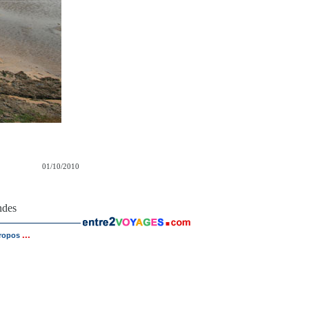
01/10/2010
ndes
...
ropos