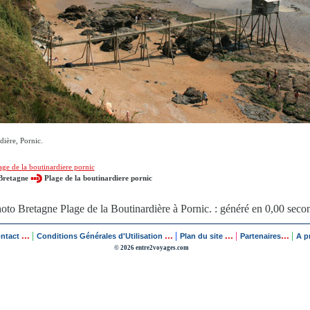
dière, Pornic.
age de la boutinardiere pornic
Bretagne
Plage de la boutinardiere pornic
oto Bretagne Plage de la Boutinardière à Pornic. : généré en 0,00 seco
...
...
...
...
|
|
|
|
ontact
Conditions Générales d'Utilisation
Plan du site
Partenaires
A p
© 2026 entre2voyages.com