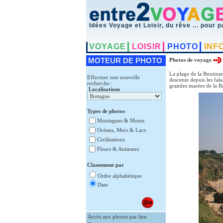
Idées Voyage et Loisir, du rêve ... pour p
VOYAGE
LOISIR
PHOTO
INF
MOTEUR DE PHOTO
Photos de voyage
La plage de la Boutinar
Effectuer une nouvelle
descente depuis les fala
recherche :
grandes marées de la B
Localisations
Types de photos
Montagnes & Monts
Océans, Mers & Lacs
Civilisations
Fleurs & Animaux
Classement par
Ordre alphabétique
Date
Accès aux photos par lien