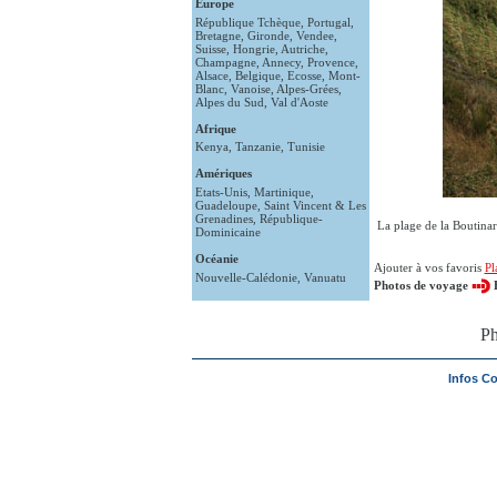
Europe
République Tchèque
,
Portugal
,
Bretagne
,
Gironde
,
Vendee
,
Suisse
,
Hongrie
,
Autriche
,
Champagne
,
Annecy
,
Provence
,
Alsace
,
Belgique
,
Ecosse
,
Mont-
Blanc
,
Vanoise
,
Alpes-Grées
,
Alpes du Sud
,
Val d'Aoste
Afrique
Kenya
,
Tanzanie
,
Tunisie
Amériques
Etats-Unis
,
Martinique
,
Guadeloupe
,
Saint Vincent & Les
Grenadines
,
République-
La plage de la Boutinar
Dominicaine
Océanie
Ajouter à vos favoris
Pl
Nouvelle-Calédonie
,
Vanuatu
Photos de voyage
Ph
Infos C