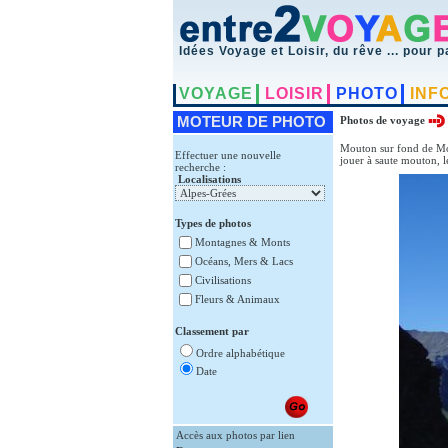
Idées Voyage et Loisir, du rêve ... pour p
VOYAGE
LOISIR
PHOTO
INF
MOTEUR DE PHOTO
Photos de voyage
Mouton sur fond de Mon
Effectuer une nouvelle
jouer à saute mouton, le 
recherche :
Localisations
Types de photos
Montagnes & Monts
Océans, Mers & Lacs
Civilisations
Fleurs & Animaux
Classement par
Ordre alphabétique
Date
Accès aux photos par lien