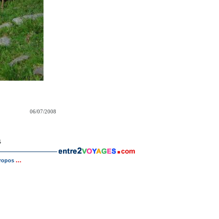
06/07/2008
s
...
ropos