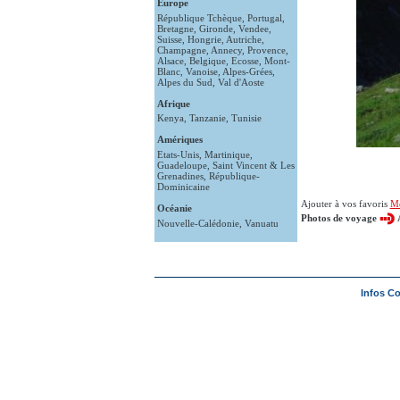
Europe
République Tchèque
,
Portugal
,
Bretagne
,
Gironde
,
Vendee
,
Suisse
,
Hongrie
,
Autriche
,
Champagne
,
Annecy
,
Provence
,
Alsace
,
Belgique
,
Ecosse
,
Mont-
Blanc
,
Vanoise
,
Alpes-Grées
,
Alpes du Sud
,
Val d'Aoste
Afrique
Kenya
,
Tanzanie
,
Tunisie
Amériques
Etats-Unis
,
Martinique
,
Guadeloupe
,
Saint Vincent & Les
Grenadines
,
République-
Dominicaine
Ajouter à vos favoris
M
Océanie
Photos de voyage
Nouvelle-Calédonie
,
Vanuatu
Infos C