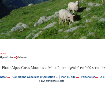
outon
Alpes-Grées
Mouton
Photo Alpes-Grées Moutons et Mont-Pourri : généré en 0,00 seconde
...
...
...
...
|
|
|
|
ontact
Conditions Générales d'Utilisation
Plan du site
Partenaires
A p
© 2026 entre2voyages.com