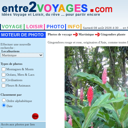
Idées Voyage et Loisir, du rêve ... pour partir encore
VOYAGE
LOISIR
PHOTO
INFO
Samedi 08 août 2026 4:30 ... en 
MOTEUR DE PHOTO
Photos de voyage
Martinique
Gingembre plante
Gingembres rouge et rose, originaires d'Asie, comme toutes le
Effectuer une nouvelle
recherche :
Localisations
Types de photos
Montagnes & Monts
Océans, Mers & Lacs
Civilisations
Fleurs & Animaux
Classement par
Ordre alphabétique
Date
Accès aux photos par lien