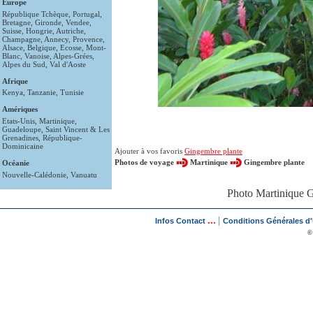
Europe
République Tchèque
,
Portugal
,
Bretagne
,
Gironde
,
Vendee
,
Suisse
,
Hongrie
,
Autriche
,
Champagne
,
Annecy
,
Provence
,
Alsace
,
Belgique
,
Ecosse
,
Mont-
Blanc
,
Vanoise
,
Alpes-Grées
,
Alpes du Sud
,
Val d'Aoste
Afrique
Kenya
,
Tanzanie
,
Tunisie
Amériques
Etats-Unis
,
Martinique
,
Guadeloupe
,
Saint Vincent & Les
Grenadines
,
République-
Dominicaine
Ajouter à vos favoris
Gingembre plante
Photos de voyage
Martinique
Gingembre plante
Océanie
Nouvelle-Calédonie
,
Vanuatu
Photo Martinique G
...
|
Infos Contact
Conditions Générales d'U
©