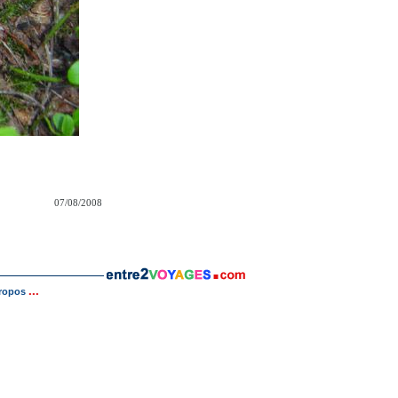
07/08/2008
...
ropos