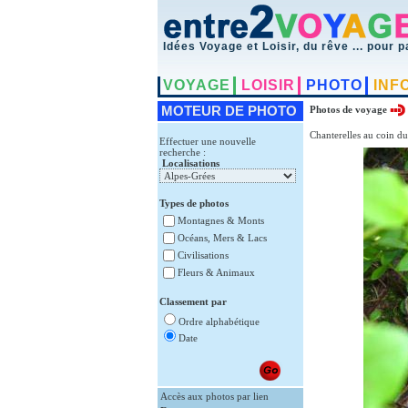
Idées Voyage et Loisir, du rêve ... pour p
VOYAGE
LOISIR
PHOTO
INF
MOTEUR DE PHOTO
Photos de voyage
Chanterelles au coin du
Effectuer une nouvelle
recherche :
Localisations
Types de photos
Montagnes & Monts
Océans, Mers & Lacs
Civilisations
Fleurs & Animaux
Classement par
Ordre alphabétique
Date
Accès aux photos par lien