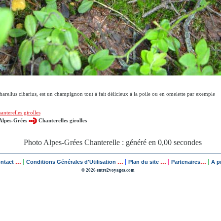
harellus cibarius, est un champignon tout à fait délicieux à la poile ou en omelette par exemple
anterelles girolles
Alpes-Grées
Chanterelles girolles
Photo Alpes-Grées Chanterelle : généré en 0,00 secondes
...
...
...
...
|
|
|
|
ontact
Conditions Générales d'Utilisation
Plan du site
Partenaires
A p
© 2026 entre2voyages.com