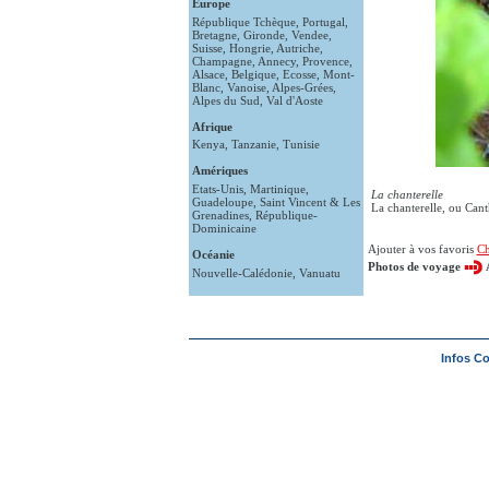
Europe
République Tchèque
,
Portugal
,
Bretagne
,
Gironde
,
Vendee
,
Suisse
,
Hongrie
,
Autriche
,
Champagne
,
Annecy
,
Provence
,
Alsace
,
Belgique
,
Ecosse
,
Mont-
Blanc
,
Vanoise
,
Alpes-Grées
,
Alpes du Sud
,
Val d'Aoste
Afrique
Kenya
,
Tanzanie
,
Tunisie
Amériques
Etats-Unis
,
Martinique
,
La chanterelle
Guadeloupe
,
Saint Vincent & Les
La chanterelle, ou Cant
Grenadines
,
République-
Dominicaine
Ajouter à vos favoris
Ch
Océanie
Photos de voyage
Nouvelle-Calédonie
,
Vanuatu
Infos C