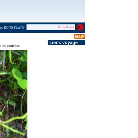
 nos BONS PLANS
Liens voyage
oins gouteuse.