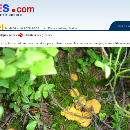
artir encore
Recevoir
O
Jeudi 06 août 2026 16:29 ... en France métropolitaine
Alpes-Grées
Chanterelles girolles
 bois, tout à fait commestible. A ne pas confondre avec la chanterelle orangée, comestible mais m